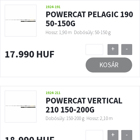
1924-191
POWERCAT PELAGIC 190
50-150G
Hossz: 1,90 m
Dobósúly: 50-150 g
+
-
17.990 HUF
KOSÁR
1924-211
POWERCAT VERTICAL
210 150-200G
Dobósúly: 150-200 g
Hossz: 2,10 m
+
-