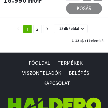
18.990 HUF
KOSÁR
12 db / oldal
(current)
1
2
1-12
a(z)
19
elemből
FŐOLDAL
TERMÉKEK
VISZONTELADÓK
BELÉPÉS
KAPCSOLAT