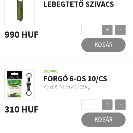
LEBEGTETŐ SZIVACS
+
-
990 HUF
KOSÁR
5510-006
FORGÓ 6-OS 10/CS
Méret: 6
Teherbírás: 25 kg
+
-
310 HUF
KOSÁR