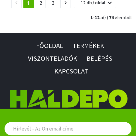
12 db / oldal
(current)
1
2
3
1-12
a(z)
74
elemből
FŐOLDAL
TERMÉKEK
VISZONTELADÓK
BELÉPÉS
KAPCSOLAT