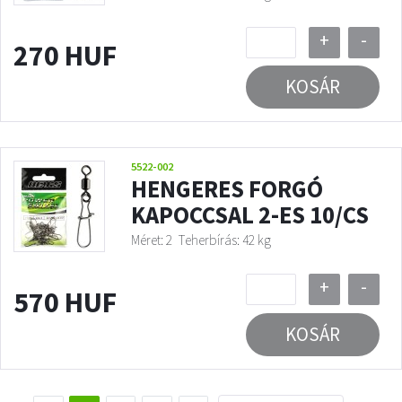
+
-
270 HUF
KOSÁR
5522-002
HENGERES FORGÓ
KAPOCCSAL 2-ES 10/CS
Méret: 2
Teherbírás: 42 kg
+
-
570 HUF
KOSÁR