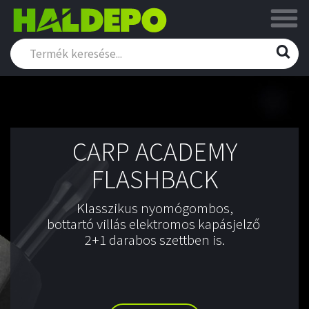
Új REIVA
Minnow széria
Hét különböző méretben és
formában, a négy legfogósabb
színben!
RÉSZLETEK