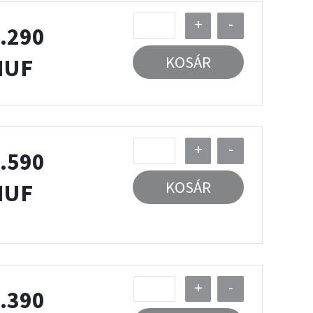
+
-
.290
KOSÁR
HUF
+
-
.590
KOSÁR
HUF
+
-
.390