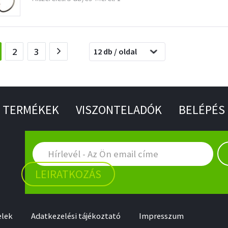
current)
2
3
12 db / oldal
TERMÉKEK
VISZONTELADÓK
BELÉPÉS
LEIRATKOZÁS
elek
Adatkezelési tájékoztató
Impresszum