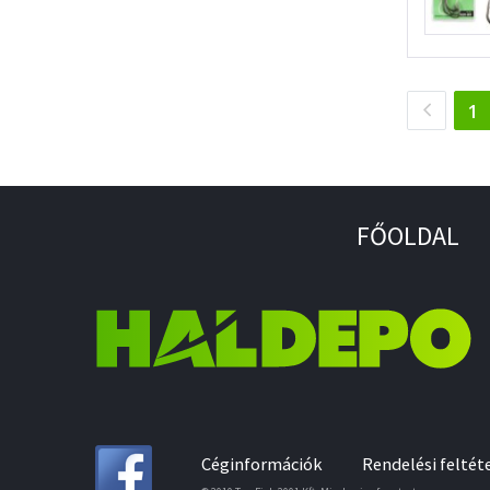
(
1
FŐOLDAL
Céginformációk
Rendelési feltét