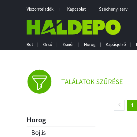
Viszonteladók
Kapcsolat
Széchenyi terv
Bot
Orsó
Zsinór
Horog
Kapásjelző
TALÁLATOK SZŰRÉSE
(
1
Horog
Bojlis