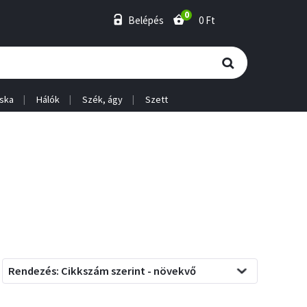
0
Belépés
0 Ft
ska
Hálók
Szék, ágy
Szett
Rendezés: Cikkszám szerint - növekvő