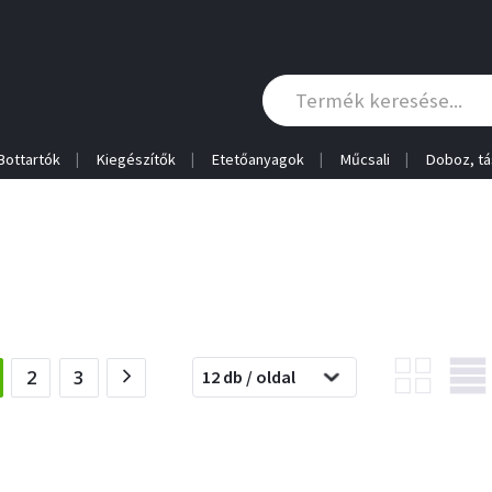
Bottartók
Kiegészítők
Etetőanyagok
Műcsali
Doboz, tá
current)
2
3
12 db / oldal