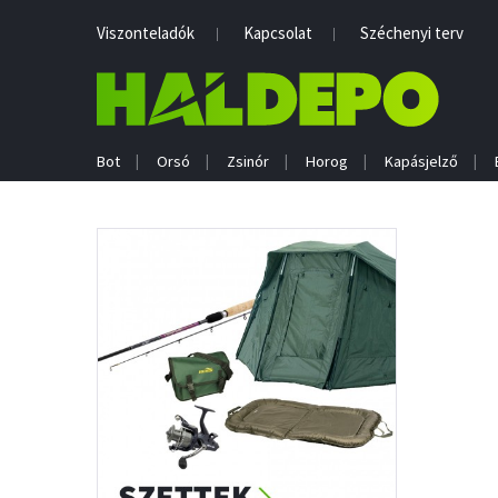
Viszonteladók
Kapcsolat
Széchenyi terv
Bot
Orsó
Zsinór
Horog
Kapásjelző