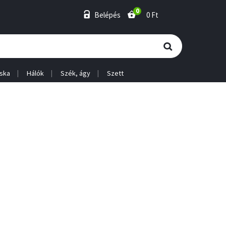
0
Belépés
0 Ft
ska
Hálók
Szék, ágy
Szett