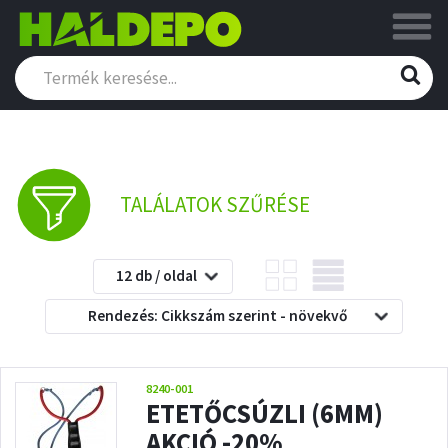
TALÁLATOK SZŰRÉSE
12 db / oldal
Rendezés: Cikkszám szerint - növekvő
8240-001
ETETŐCSÚZLI (6MM)
AKCIÓ -20%