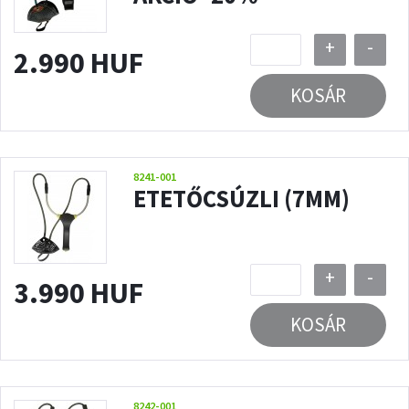
+
-
2.990 HUF
KOSÁR
8241-001
ETETŐCSÚZLI (7MM)
+
-
3.990 HUF
KOSÁR
8242-001