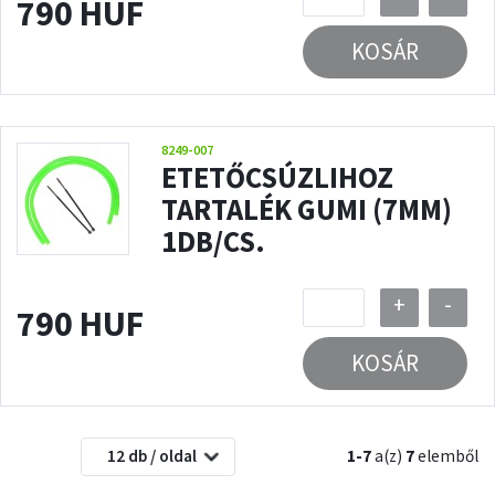
790 HUF
KOSÁR
8249-007
ETETŐCSÚZLIHOZ
TARTALÉK GUMI (7MM)
1DB/CS.
+
-
790 HUF
KOSÁR
12 db / oldal
1-7
a(z)
7
elemből