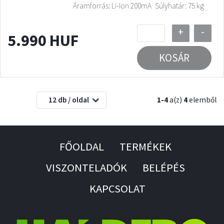
Áramforrás: Li-Ion 200mA
Súlyhatár: 75 kg
+
-
5.990 HUF
KOSÁR
12 db / oldal
1-4
a(z)
4
elemből
FŐOLDAL
TERMÉKEK
VISZONTELADÓK
BELÉPÉS
KAPCSOLAT