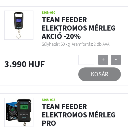
8305-050
TEAM FEEDER
ELEKTROMOS MÉRLEG
AKCIÓ -20%
Súlyhatár: 50 kg
Áramforrás: 2 db AAA
+
-
3.990 HUF
KOSÁR
8305-075
TEAM FEEDER
ELEKTROMOS MÉRLEG
PRO