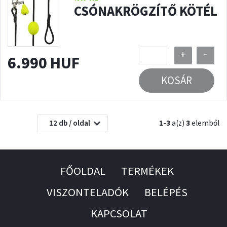
CSÓNAKRÖGZÍTŐ KÖTÉL
+
-
6.990 HUF
KOSÁR
12 db / oldal
1-3
a(z)
3
elemből
FŐOLDAL
TERMÉKEK
VISZONTELADÓK
BELÉPÉS
KAPCSOLAT