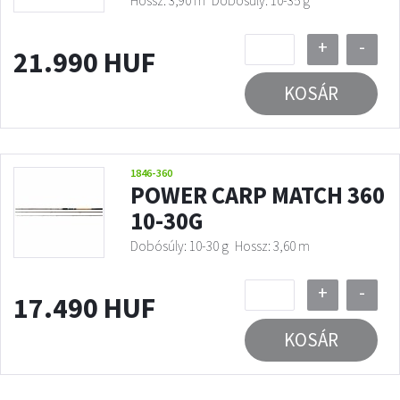
Hossz: 3,90 m
Dobósúly: 10-35 g
+
-
21.990 HUF
KOSÁR
1846-360
POWER CARP MATCH 360
10-30G
Dobósúly: 10-30 g
Hossz: 3,60 m
+
-
17.490 HUF
KOSÁR