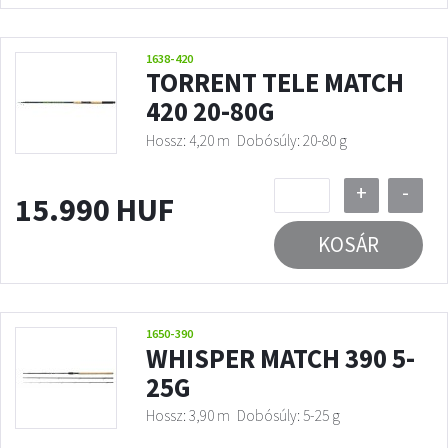
1638-420
TORRENT TELE MATCH
420 20-80G
Hossz: 4,20 m
Dobósúly: 20-80 g
+
-
15.990 HUF
KOSÁR
1650-390
WHISPER MATCH 390 5-
25G
Hossz: 3,90 m
Dobósúly: 5-25 g