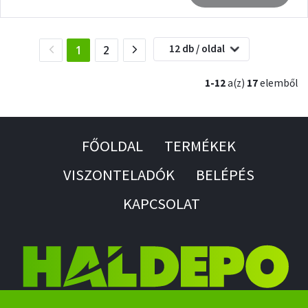
12 db / oldal
(current)
1
2
1-12
a(z)
17
elemből
FŐOLDAL
TERMÉKEK
VISZONTELADÓK
BELÉPÉS
KAPCSOLAT