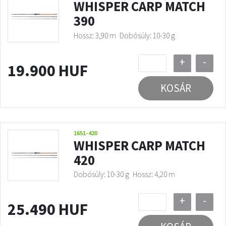
WHISPER CARP MATCH
390
Hossz: 3,90 m
Dobósúly: 10-30 g
+
-
19.900 HUF
KOSÁR
1651-420
WHISPER CARP MATCH
420
Dobósúly: 10-30 g
Hossz: 4,20 m
+
-
25.490 HUF