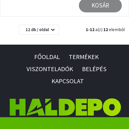
KOSÁR
12 db / oldal
1-12
a(z)
12
elemből
FŐOLDAL
TERMÉKEK
VISZONTELADÓK
BELÉPÉS
KAPCSOLAT