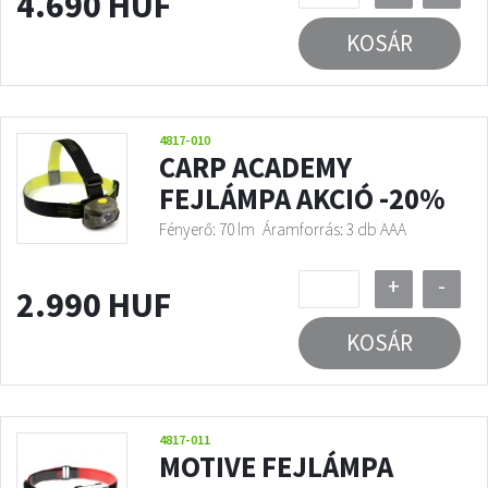
4.690 HUF
KOSÁR
4817-010
CARP ACADEMY
FEJLÁMPA AKCIÓ -20%
Fényerő: 70 lm
Áramforrás: 3 db AAA
+
-
2.990 HUF
KOSÁR
4817-011
MOTIVE FEJLÁMPA