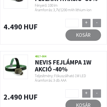
Fényerő: 100 lm
Áramforrás: 3,7V/1200 mAh lithium-ion
+
-
4.490 HUF
KOSÁR
4817-004
NEVIS FEJLÁMPA 1W
AKCIÓ -40%
Teljesítmény: Fókuszálható 1W LED
Áramforrás: 3 db AAA
+
-
2.490 HUF
KOSÁR