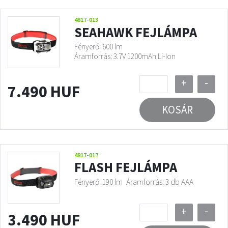
4817-013
SEAHAWK FEJLÁMPA
Fényerő: 600 lm
Áramforrás: 3.7V 1200mAh Li-Ion
+
-
7.490 HUF
KOSÁR
4817-017
FLASH FEJLÁMPA
Fényerő: 190 lm
Áramforrás: 3 db AAA
+
-
3.490 HUF