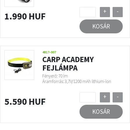
+
-
1.990 HUF
KOSÁR
4817-007
CARP ACADEMY
FEJLÁMPA
Fényerő: 70 lm
Áramforrás: 3,7V/1200 mAh lithium-ion
+
-
5.590 HUF
KOSÁR