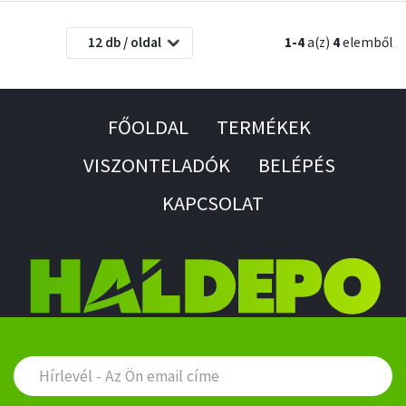
12 db / oldal
1-4
a(z)
4
elemből
FŐOLDAL
TERMÉKEK
VISZONTELADÓK
BELÉPÉS
KAPCSOLAT