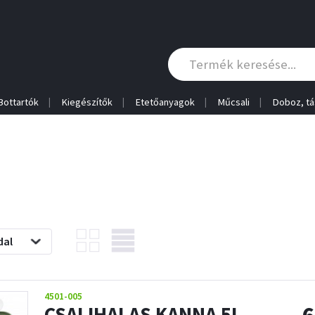
Bottartók
Kiegészítők
Etetőanyagok
Műcsali
Doboz, tá
dal
4501-005
CSALIHALAS KANNA 5L