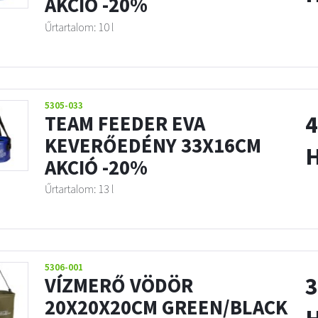
AKCIÓ -20%
Űrtartalom: 10 l
5305-033
4
TEAM FEEDER EVA
KEVERŐEDÉNY 33X16CM
AKCIÓ -20%
Űrtartalom: 13 l
5306-001
3
VÍZMERŐ VÖDÖR
20X20X20CM GREEN/BLACK