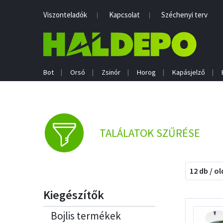
Viszonteladók
Kapcsolat
Széchenyi terv
Bot
Orsó
Zsinór
Horog
Kapásjelző
TALÁLATOK SZŰRÉSE
12 db / ol
Kiegészítők
Bojlis termékek