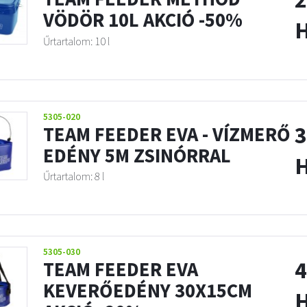
VÖDÖR 10L AKCIÓ -50%
Űrtartalom: 10 l
5305-020
3
TEAM FEEDER EVA - VÍZMERŐ
EDÉNY 5M ZSINÓRRAL
Űrtartalom: 8 l
5305-030
4
TEAM FEEDER EVA
KEVERŐEDÉNY 30X15CM