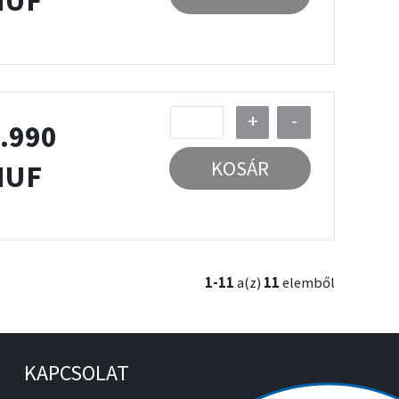
HUF
+
-
.990
KOSÁR
HUF
1-11
a(z)
11
elemből
KAPCSOLAT