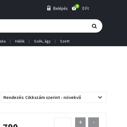
0
Belépés
0 Ft
ska
Hálók
Szék, ágy
Szett
Rendezés: Cikkszám szerint - növekvő
+
-