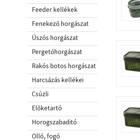
Feeder kellékek
Fenekező horgászat
kellékei
Úszós horgászat
kellékei
Pergetőhorgászat
kellékei
Rakós botos horgászat
kellékei
Harcsázás kellékei
Csúzli
Előketartó
Horogszabaditó
Olló, fogó