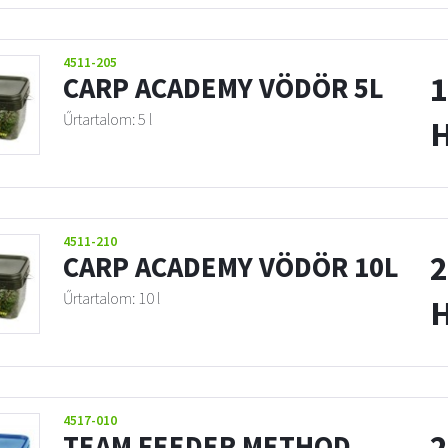
4511-205
1
CARP ACADEMY VÖDÖR 5L
Űrtartalom: 5 l
4511-210
2
CARP ACADEMY VÖDÖR 10L
Űrtartalom: 10 l
4517-010
2
TEAM FEEDER METHOD