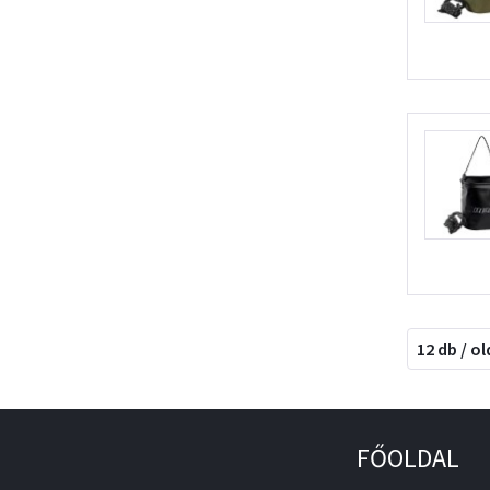
12 db / ol
FŐOLDAL