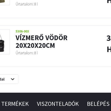
Űrtartalom: 8 l
5306-003
3
VÍZMERŐ VÖDÖR
20X20X20CM
Űrtartalom: 8 l
dal
TERMÉKEK
VISZONTELADÓK
BELÉPÉS