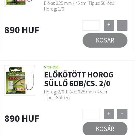
Előke: 0.25 mm / 45 cm
Típus: Süllőző
Horog: 1/0
+
-
890 HUF
KOSÁR
5703-200
ELŐKÖTÖTT HOROG
SÜLLŐ 6DB/CS. 2/0
Horog: 2/0
Előke: 0.25 mm / 45 cm
Típus: Süllőző
+
-
890 HUF
KOSÁR