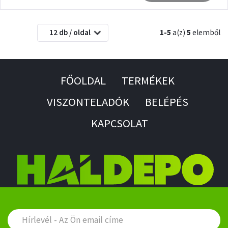
12 db / oldal
1-5
a(z)
5
elemből
FŐOLDAL
TERMÉKEK
VISZONTELADÓK
BELÉPÉS
KAPCSOLAT