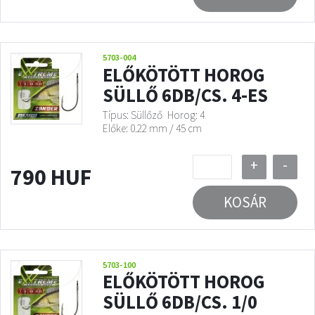
5703-004
ELŐKÖTÖTT HOROG
SÜLLŐ 6DB/CS. 4-ES
Típus: Süllőző
Horog: 4
Előke: 0.22 mm / 45 cm
+
-
790 HUF
KOSÁR
5703-100
ELŐKÖTÖTT HOROG
SÜLLŐ 6DB/CS. 1/0