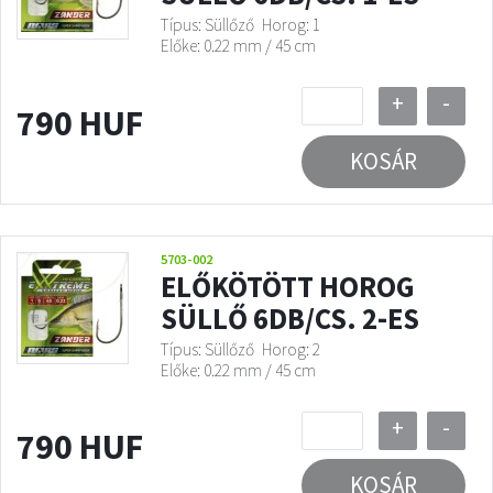
Típus: Süllőző
Horog: 1
Előke: 0.22 mm / 45 cm
+
-
790 HUF
KOSÁR
5703-002
ELŐKÖTÖTT HOROG
SÜLLŐ 6DB/CS. 2-ES
Típus: Süllőző
Horog: 2
Előke: 0.22 mm / 45 cm
+
-
790 HUF
KOSÁR