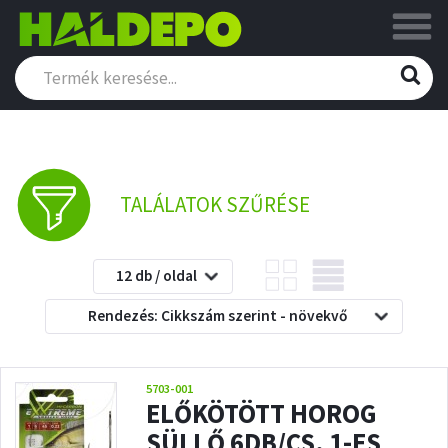
TALÁLATOK SZŰRÉSE
12 db / oldal
Rendezés: Cikkszám szerint - növekvő
5703-001
ELŐKÖTÖTT HOROG
SÜLLŐ 6DB/CS. 1-ES