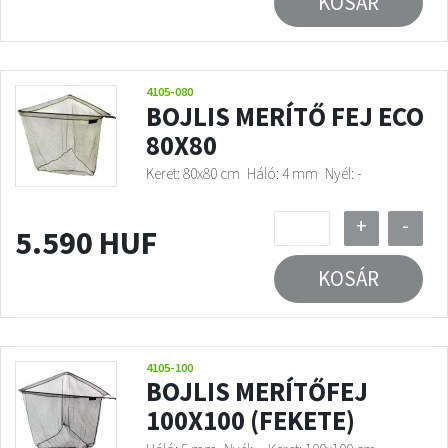
KOSÁR
4105-080
BOJLIS MERÍTŐ FEJ ECO
80X80
Keret: 80x80 cm
Háló: 4 mm
Nyél: -
+
-
5.590 HUF
KOSÁR
4105-100
BOJLIS MERÍTŐFEJ
100X100 (FEKETE)