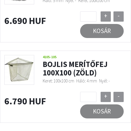
Háló: 5 mm
Nyél: -
Keret: 100x100 cm
+
-
6.690 HUF
KOSÁR
4105-105
BOJLIS MERÍTŐFEJ
100X100 (ZÖLD)
Keret: 100x100 cm
Háló: 4 mm
Nyél: -
+
-
6.790 HUF
KOSÁR