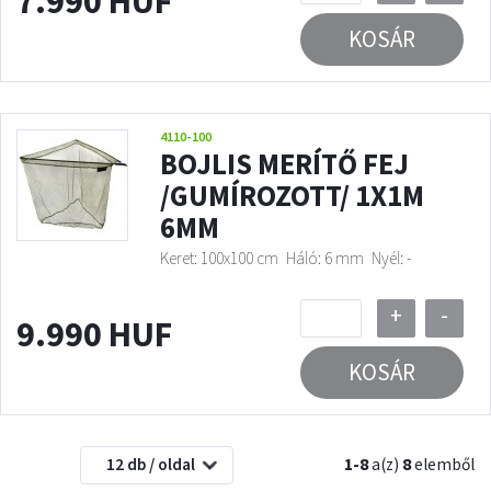
7.990 HUF
KOSÁR
4110-100
BOJLIS MERÍTŐ FEJ
/GUMÍROZOTT/ 1X1M
6MM
Keret: 100x100 cm
Háló: 6 mm
Nyél: -
+
-
9.990 HUF
KOSÁR
12 db / oldal
1-8
a(z)
8
elemből