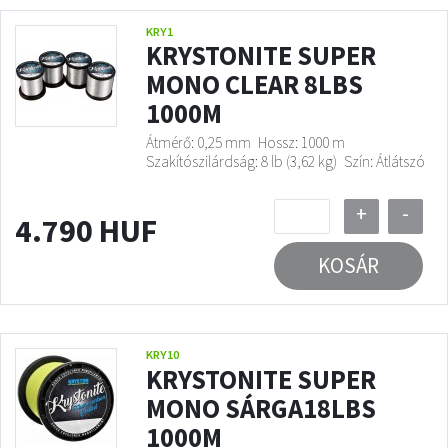
KRY1
KRYSTONITE SUPER
MONO CLEAR 8LBS
1000M
Átmérő: 0,25 mm
Hossz: 1000 m
Szakítószilárdság: 8 lb (3,62 kg)
Szín: Átlátszó
+
-
4.790 HUF
KOSÁR
KRY10
KRYSTONITE SUPER
MONO SÁRGA18LBS
1000M