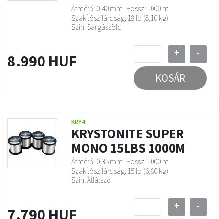
Átmérő: 0,40 mm
Hossz: 1000 m
Szakítószilárdság: 18 lb (8,10 kg)
Szín: Sárgászöld
+
-
8.990 HUF
KOSÁR
KRY4
KRYSTONITE SUPER
MONO 15LBS 1000M
Átmérő: 0,35 mm
Hossz: 1000 m
Szakítószilárdság: 15 lb (6,80 kg)
Szín: Átlátszó
+
-
7.790 HUF