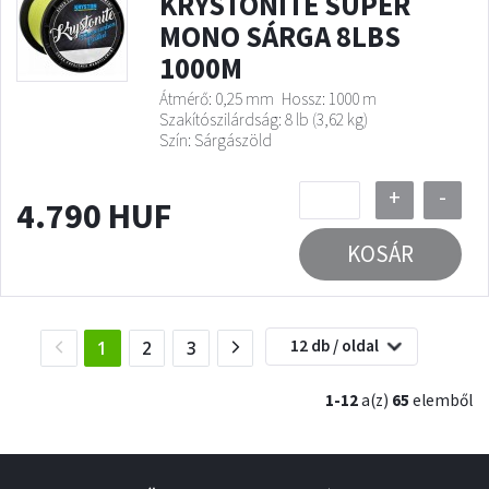
KRYSTONITE SUPER
MONO SÁRGA 8LBS
1000M
Átmérő: 0,25 mm
Hossz: 1000 m
Szakítószilárdság: 8 lb (3,62 kg)
Szín: Sárgászöld
+
-
4.790 HUF
KOSÁR
12 db / oldal
(current)
1
2
3
1-12
a(z)
65
elemből