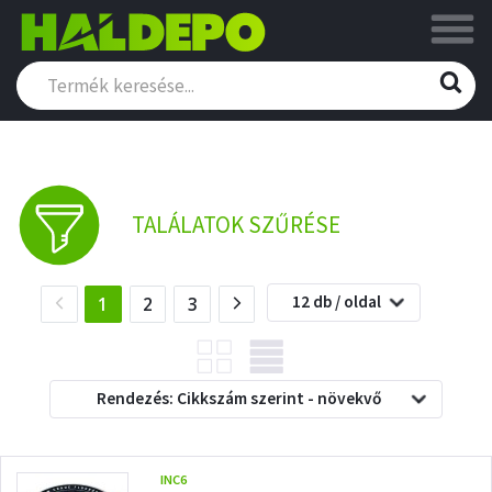
TALÁLATOK SZŰRÉSE
12 db / oldal
(current)
1
2
3
Rendezés: Cikkszám szerint - növekvő
INC6