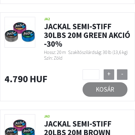
JA2
JACKAL SEMI-STIFF
30LBS 20M GREEN AKCIÓ
-30%
Hossz: 20 m
Szakítószilárdság: 30 lb (13,6 kg)
Szín: Zöld
+
-
4.790 HUF
KOSÁR
JA3
JACKAL SEMI-STIFF
20LBS 20M BROWN