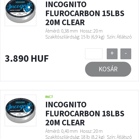
INCOGNITO
FLUROCARBON 15LBS
20M CLEAR
Átmérő: 0,38 mm
Hossz: 20 m
Szakítószilárdság: 15 lb (6,9 kg)
Szín: Átlátszó
+
-
3.890 HUF
KOSÁR
INC7
INCOGNITO
FLUROCARBON 18LBS
20M CLEAR
Átmérő: 0,40 mm
Hossz: 20 m
Szakítószilárdság: 18 lb (8,2 kg)
Szín: Átlátszó