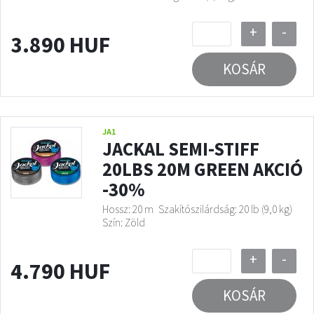
+
-
3.890 HUF
KOSÁR
JA1
JACKAL SEMI-STIFF
20LBS 20M GREEN AKCIÓ
-30%
Hossz: 20 m
Szakítószilárdság: 20 lb (9,0 kg)
Szín: Zöld
+
-
4.790 HUF
KOSÁR