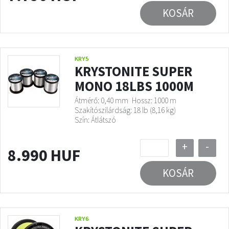
KOSÁR
KRY5
KRYSTONITE SUPER
MONO 18LBS 1000M
Átmérő: 0,40 mm
Hossz: 1000 m
Szakítószilárdság: 18 lb (8,16 kg)
Szín: Átlátszó
+
-
8.990 HUF
KOSÁR
KRY6