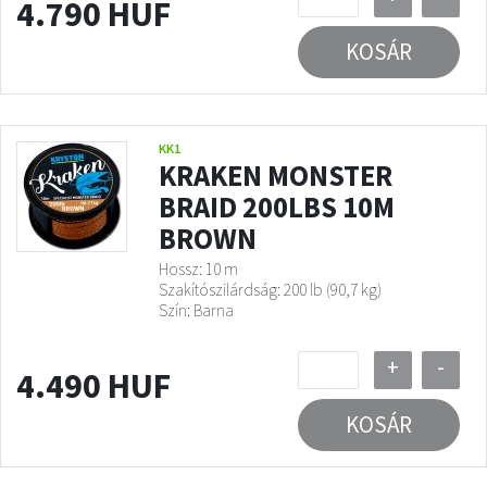
4.790 HUF
KOSÁR
KK1
KRAKEN MONSTER
BRAID 200LBS 10M
BROWN
Hossz: 10 m
Szakítószilárdság: 200 lb (90,7 kg)
Szín: Barna
+
-
4.490 HUF
KOSÁR