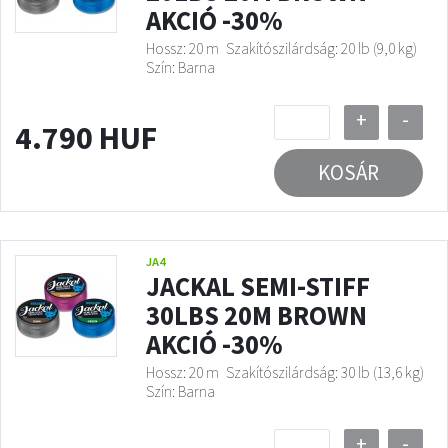
AKCIÓ -30%
Hossz: 20 m
Szakítószilárdság: 20 lb (9,0 kg)
Szín: Barna
+
-
4.790 HUF
KOSÁR
JA4
JACKAL SEMI-STIFF
30LBS 20M BROWN
AKCIÓ -30%
Hossz: 20 m
Szakítószilárdság: 30 lb (13,6 kg)
Szín: Barna
+
-