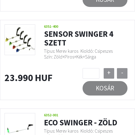
6351-400
SENSOR SWINGER 4
SZETT
Típus: Merev karos
Kioldó: Csipeszes
Szín: Zöld+Piros+Kék+Sárga
+
-
23.990 HUF
KOSÁR
6352-001
ECO SWINGER - ZÖLD
Típus: Merev karos
Kioldó: Csipeszes