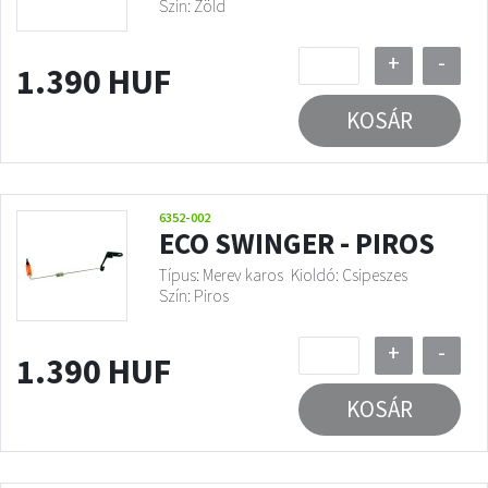
Szín: Zöld
+
-
1.390 HUF
KOSÁR
6352-002
ECO SWINGER - PIROS
Típus: Merev karos
Kioldó: Csipeszes
Szín: Piros
+
-
1.390 HUF
KOSÁR