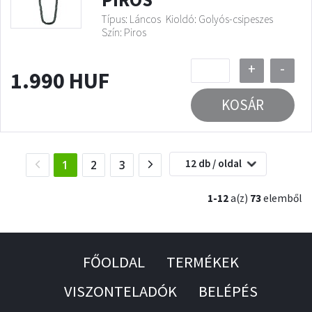
Típus: Láncos
Kioldó: Golyós-csipeszes
Szín: Piros
+
-
1.990 HUF
KOSÁR
12 db / oldal
(current)
1
2
3
1-12
a(z)
73
elemből
FŐOLDAL
TERMÉKEK
VISZONTELADÓK
BELÉPÉS