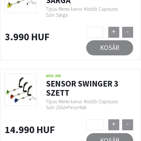
SÁRGA
Típus: Merev karos
Kioldó: Csipeszes
Szín: Sárga
+
-
3.990 HUF
KOSÁR
6351-300
SENSOR SWINGER 3
SZETT
Típus: Merev karos
Kioldó: Csipeszes
Szín: Zöld+Piros+Kék
+
-
14.990 HUF
KOSÁR