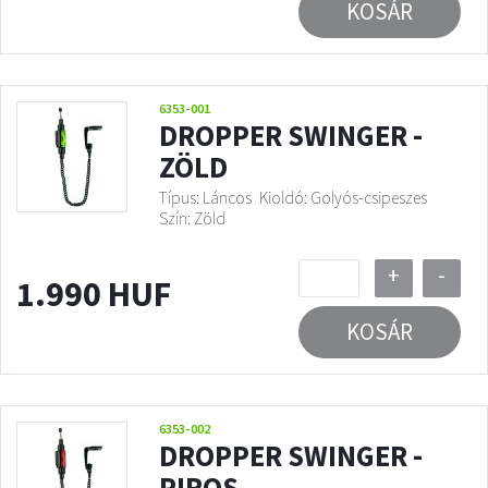
KOSÁR
6353-001
DROPPER SWINGER -
ZÖLD
Típus: Láncos
Kioldó: Golyós-csipeszes
Szín: Zöld
+
-
1.990 HUF
KOSÁR
6353-002
DROPPER SWINGER -
PIROS