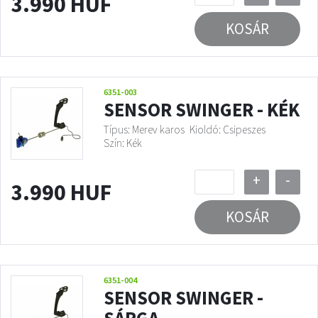
3.990 HUF
KOSÁR
6351-003
SENSOR SWINGER - KÉK
Típus: Merev karos
Kioldó: Csipeszes
Szín: Kék
+
-
3.990 HUF
KOSÁR
6351-004
SENSOR SWINGER -