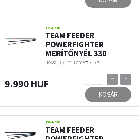
KOSÁR
1254-330
TEAM FEEDER
POWERFIGHTER
MERÍTŐNYÉL 330
Hossz: 3,30 m
Tömeg: 316 g
+
-
9.990 HUF
KOSÁR
1254-440
TEAM FEEDER
POWERFIGHTER