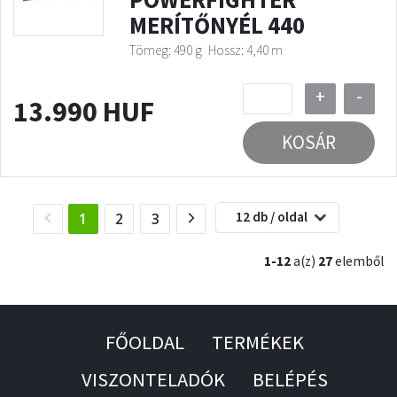
MERÍTŐNYÉL 440
Tömeg: 490 g
Hossz: 4,40 m
+
-
13.990 HUF
KOSÁR
12 db / oldal
(current)
1
2
3
1-12
a(z)
27
elemből
FŐOLDAL
TERMÉKEK
VISZONTELADÓK
BELÉPÉS