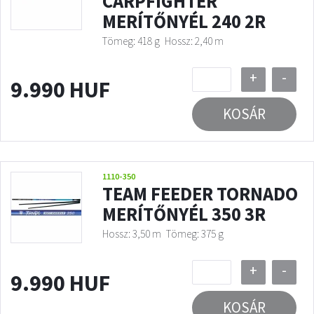
CARPFIGHTER
MERÍTŐNYÉL 240 2R
Tömeg: 418 g
Hossz: 2,40 m
+
-
9.990 HUF
KOSÁR
1110-350
TEAM FEEDER TORNADO
MERÍTŐNYÉL 350 3R
Hossz: 3,50 m
Tömeg: 375 g
+
-
9.990 HUF
KOSÁR