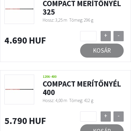
COMPACT MERÍTŐNYÉL
325
Hossz: 3,25 m
Tömeg: 296 g
+
-
4.690 HUF
KOSÁR
1206-400
COMPACT MERÍTŐNYÉL
400
Hossz: 4,00 m
Tömeg: 412 g
+
-
5.790 HUF