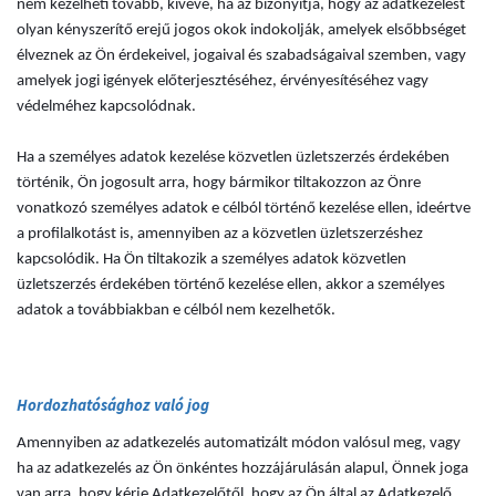
nem kezelheti tovább, kivéve, ha az bizonyítja, hogy az adatkezelést
olyan kényszerítő erejű jogos okok indokolják, amelyek elsőbbséget
élveznek az Ön érdekeivel, jogaival és szabadságaival szemben, vagy
amelyek jogi igények előterjesztéséhez, érvényesítéséhez vagy
védelméhez kapcsolódnak.
Ha a személyes adatok kezelése közvetlen üzletszerzés érdekében
történik, Ön jogosult arra, hogy bármikor tiltakozzon az Önre
vonatkozó személyes adatok e célból történő kezelése ellen, ideértve
a profilalkotást is, amennyiben az a közvetlen üzletszerzéshez
kapcsolódik. Ha Ön tiltakozik a személyes adatok közvetlen
üzletszerzés érdekében történő kezelése ellen, akkor a személyes
adatok a továbbiakban e célból nem kezelhetők.
Hordozhatósághoz való jog
Amennyiben az adatkezelés automatizált módon valósul meg, vagy
ha az adatkezelés az Ön önkéntes hozzájárulásán alapul, Önnek joga
van arra, hogy kérje Adatkezelőtől, hogy az Ön által az Adatkezelő