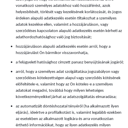
vonatkozó személyes adatokhoz való hozzáférést, azok
helyesbítését, törlését vagy kezelésének korlátozását, és jogos
érdeken alapuló adatkezelés esetén tiltakozhat a személyes
adatok kezelése ellen, valamint a hozzájáruláson, vagy
szerződéses kapcsolaton alapuló adatkezelés esetén kérheti az
adathordozhatósághoz való jog biztosítását;
hozzájáruláson alapuló adatkezelés esetén arról, hogy a
hozzájárulást Ön bármikor visszavonhatja,
a felügyeleti hatósághoz címzett panasz benyújtásának jogáról;
arról, hogy a személyes adat szolgáltatása jogszabályon vagy
szerződéses kötelezettségen alapul vagy szerződés kötésének
előfeltétele-e, valamint hogy az Ön köteles-e a személyes
adatokat megadni, továbbá hogy milyen lehetséges
következményeikkel járhat az adatszolgáltatás elmaradása;
az automatizált döntéshozatal tényéről (ha alkalmazott ilyen
eljárás), ideértve a profilalkotást is, valamint legalább ezekben
az esetekben az alkalmazott logikára és arra vonatkozóan
érthető információkat, hogy az ilyen adatkezelés milyen