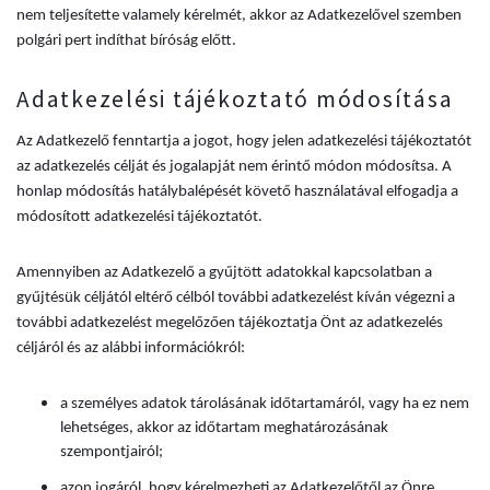
nem teljesítette valamely kérelmét, akkor az Adatkezelővel szemben
polgári pert indíthat bíróság előtt.
Adatkezelési tájékoztató módosítása
Az Adatkezelő fenntartja a jogot, hogy jelen adatkezelési tájékoztatót
az adatkezelés célját és jogalapját nem érintő módon módosítsa. A
honlap módosítás hatálybalépését követő használatával elfogadja a
módosított adatkezelési tájékoztatót.
Amennyiben az Adatkezelő a gyűjtött adatokkal kapcsolatban a
gyűjtésük céljától eltérő célból további adatkezelést kíván végezni a
további adatkezelést megelőzően tájékoztatja Önt az adatkezelés
céljáról és az alábbi információkról:
a személyes adatok tárolásának időtartamáról, vagy ha ez nem
lehetséges, akkor az időtartam meghatározásának
szempontjairól;
azon jogáról, hogy kérelmezheti az Adatkezelőtől az Önre