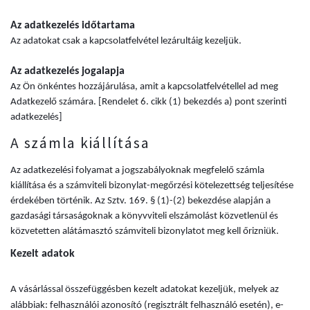
Az adatkezelés időtartama
Az adatokat csak a kapcsolatfelvétel lezárultáig kezeljük.
Az adatkezelés jogalapja
Az Ön önkéntes hozzájárulása, amit a kapcsolatfelvétellel ad meg
Adatkezelő számára. [Rendelet 6. cikk (1) bekezdés a) pont szerinti
adatkezelés]
A számla kiállítása
Az adatkezelési folyamat a jogszabályoknak megfelelő számla
kiállítása és a számviteli bizonylat-megőrzési kötelezettség teljesítése
érdekében történik. Az Sztv. 169. § (1)-(2) bekezdése alapján a
gazdasági társaságoknak a könyvviteli elszámolást közvetlenül és
közvetetten alátámasztó számviteli bizonylatot meg kell őrizniük.
Kezelt adatok
A vásárlással összefüggésben kezelt adatokat kezeljük, melyek az
alábbiak: felhasználói azonosító (regisztrált felhasználó esetén), e-