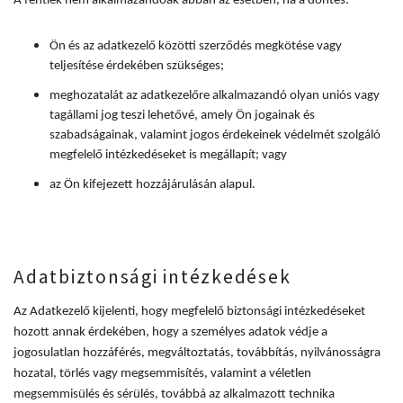
A fentiek nem alkalmazandóak abban az esetben, ha a döntés:
Ön és az adatkezelő közötti szerződés megkötése vagy
teljesítése érdekében szükséges;
meghozatalát az adatkezelőre alkalmazandó olyan uniós vagy
tagállami jog teszi lehetővé, amely Ön jogainak és
szabadságainak, valamint jogos érdekeinek védelmét szolgáló
megfelelő intézkedéseket is megállapít; vagy
az Ön kifejezett hozzájárulásán alapul.
Adatbiztonsági intézkedések
Az Adatkezelő kijelenti, hogy megfelelő biztonsági intézkedéseket
hozott annak érdekében, hogy a személyes adatok védje a
jogosulatlan hozzáférés, megváltoztatás, továbbítás, nyilvánosságra
hozatal, törlés vagy megsemmisítés, valamint a véletlen
megsemmisülés és sérülés, továbbá az alkalmazott technika