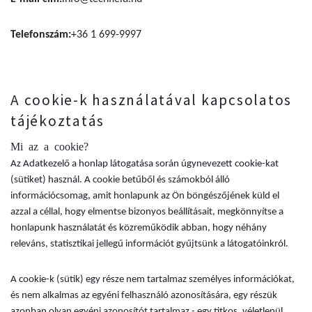
Telefonszám:
+36 1 699-9997
A cookie-k használatával kapcsolatos
tájékoztatás
Mi az a cookie?
Az Adatkezelő a honlap látogatása során úgynevezett cookie-kat
(sütiket) használ. A cookie betűből és számokból álló
információcsomag, amit honlapunk az Ön böngészőjének küld el
azzal a céllal, hogy elmentse bizonyos beállításait, megkönnyítse a
honlapunk használatát és közreműködik abban, hogy néhány
releváns, statisztikai jellegű információt gyűjtsünk a látogatóinkról.
A cookie-k (sütik) egy része nem tartalmaz személyes információkat,
és nem alkalmas az egyéni felhasználó azonosítására, egy részük
azonban olyan egyéni azonosítót tartalmaz - egy titkos, véletlenül