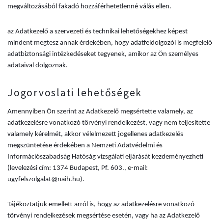
megváltozásából fakadó hozzáférhetetlenné válás ellen.
az Adatkezelő a szervezeti és technikai lehetőségekhez képest
mindent megtesz annak érdekében, hogy adatfeldolgozói is megfelelő
adatbiztonsági intézkedéseket tegyenek, amikor az Ön személyes
adataival dolgoznak.
Jogorvoslati lehetőségek
Amennyiben Ön szerint az Adatkezelő megsértette valamely, az
adatkezelésre vonatkozó törvényi rendelkezést, vagy nem teljesítette
valamely kérelmét, akkor vélelmezett jogellenes adatkezelés
megszüntetése érdekében a Nemzeti Adatvédelmi és
Információszabadság Hatóság vizsgálati eljárását kezdeményezheti
(levelezési cím: 1374 Budapest, Pf. 603., e-mail:
ugyfelszolgalat@naih.hu).
Tájékoztatjuk emellett arról is, hogy az adatkezelésre vonatkozó
törvényi rendelkezések megsértése esetén, vagy ha az Adatkezelő