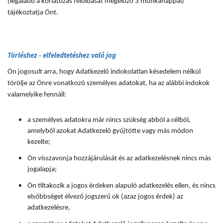
(legalább a korlátozás feloldását megelőző 3 munkanappal)
tájékoztatja Önt.
Törléshez - elfeledtetéshez való jog
Ön jogosult arra, hogy Adatkezelő indokolatlan késedelem nélkül
törölje az Önre vonatkozó személyes adatokat, ha az alábbi indokok
valamelyike fennáll:
a személyes adatokra már nincs szükség abból a célból,
amelyből azokat Adatkezelő gyűjtötte vagy más módon
kezelte;
Ön visszavonja hozzájárulását és az adatkezelésnek nincs más
jogalapja;
Ön tiltakozik a jogos érdeken alapuló adatkezelés ellen, és nincs
elsőbbséget élvező jogszerű ok (azaz jogos érdek) az
adatkezelésre,