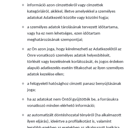
információ azon címzettekről vagy címzettek
kategóriáiról, akikkel, illetve amelyekkel a személyes
adatokat Adatkezelő közölte vagy közölni fogja;
a személyes adatok tárolásának tervezett időtartama,
vagy ha ez nem lehetséges, ezen időtartam
meghatározásának szempontjai;
az Ön azon joga, hogy kérelmezheti az Adatkezelőtől az
Önre vonatkozó személyes adatok helyesbítését,
törlését vagy kezelésének korlátozását, és jogos érdeken
alapuló adatkezelés esetén tiltakozhat az ilyen személyes
adatok kezelése ellen;
a felügyeleti hatósághoz címzett panasz benyújtásának
joga;
ha az adatokat nem Öntől gyűjtötték be, a forrásukra
vonatkozó minden elérhető információ;
az automatizált döntéshozatal tényéről (ha alkalmazott
ilyen eljárás), ideértve a profilalkotást is, valamint
legalább ezekben az esetekben az alkalmazott logikára