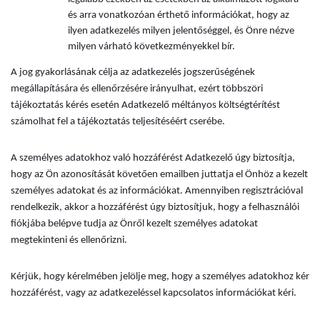
és arra vonatkozóan érthető információkat, hogy az
ilyen adatkezelés milyen jelentőséggel, és Önre nézve
milyen várható következményekkel bír.
A jog gyakorlásának célja az adatkezelés jogszerűségének
megállapítására és ellenőrzésére irányulhat, ezért többszöri
tájékoztatás kérés esetén Adatkezelő méltányos költségtérítést
számolhat fel a tájékoztatás teljesítéséért cserébe.
A személyes adatokhoz való hozzáférést Adatkezelő úgy biztosítja,
hogy az Ön azonosítását követően emailben juttatja el Önhöz a kezelt
személyes adatokat és az információkat. Amennyiben regisztrációval
rendelkezik, akkor a hozzáférést úgy biztosítjuk, hogy a felhasználói
fiókjába belépve tudja az Önről kezelt személyes adatokat
megtekinteni és ellenőrizni.
Kérjük, hogy kérelmében jelölje meg, hogy a személyes adatokhoz kér
hozzáférést, vagy az adatkezeléssel kapcsolatos információkat kéri.