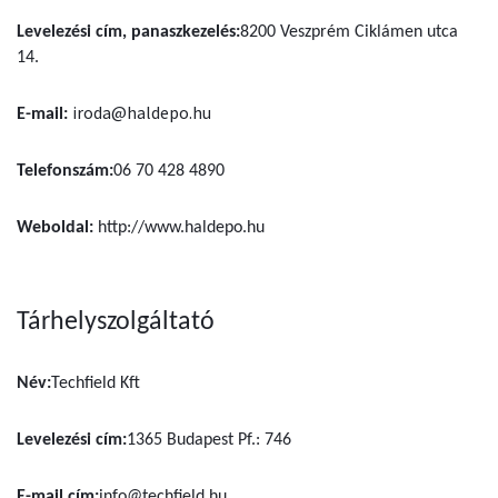
Levelezési cím, panaszkezelés:
8200 Veszprém Ciklámen utca
14.
iroda@haldepo.hu
E-mail:
Telefonszám:
06 70 428 4890
Weboldal:
http://www.haldepo.hu
Tárhelyszolgáltató
Név:
Techfield Kft
Levelezési cím:
1365 Budapest Pf.: 746
E-mail cím:
info@techfield.hu