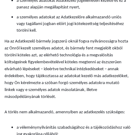
a személyes adatokat Adatkezelő jogellenesen kezelte és ez a
panasz alapján megállapítást nyert,
a személyes adatokat az Adatkezelőre alkalmazandó uniós
vagy tagállami jogban előírt jogi kötelezettség teljesítéséhez
törölni kell.
Ha az Adatkezelő bármely jogszerű oknál fogva nyilvánosságra hozta
az Önről kezelt személyes adatot, és bármely fent megjelölt okból
törölni köteles azt, az elérhető technológia és a megvalósítás
költségeinek figyelembevételével köteles megtenni az észszerűen
elvárható lépéseket – ideértve technikai intézkedéseket – annak
érdekében, hogy tájékoztassa az adatokat kezelő más adatkezelőket,
hogy Ön kérelmezte a szóban forgó személyes adatokra mutató
linkek vagy e személyes adatok másolatának, illetve
másodpéldányának törlését.
A törlés nem alkalmazandó, amennyiben az adatkezelés szükséges:
a véleménynyilvánítás szabadságához és a tájékozódáshoz való
jog gyakorlása céljából;