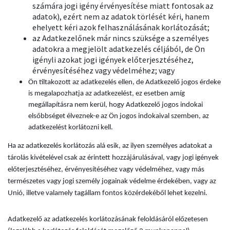
számára jogi igény érvényesítése miatt fontosak az
adatok), ezért nem az adatok törlését kéri, hanem
ehelyett kéri azok felhasználásának korlátozását;
az Adatkezelőnek már nincs szüksége a személyes
adatokra a megjelölt adatkezelés céljából, de Ön
igényli azokat jogi igények előterjesztéséhez,
érvényesítéséhez vagy védelméhez; vagy
Ön tiltakozott az adatkezelés ellen, de Adatkezelő jogos érdeke
is megalapozhatja az adatkezelést, ez esetben amíg
megállapításra nem kerül, hogy Adatkezelő jogos indokai
elsőbbséget élveznek-e az Ön jogos indokaival szemben, az
adatkezelést korlátozni kell.
Ha az adatkezelés korlátozás alá esik, az ilyen személyes adatokat a
tárolás kivételével csak az érintett hozzájárulásával, vagy jogi igények
előterjesztéséhez, érvényesítéséhez vagy védelméhez, vagy más
természetes vagy jogi személy jogainak védelme érdekében, vagy az
Unió, illetve valamely tagállam fontos közérdekéből lehet kezelni.
Adatkezelő az adatkezelés korlátozásának feloldásáról előzetesen