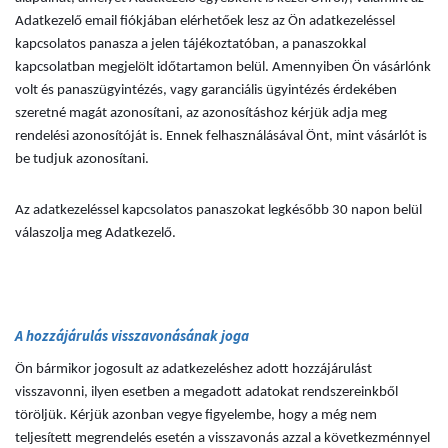
Adatkezelő email fiókjában elérhetőek lesz az Ön adatkezeléssel
kapcsolatos panasza a jelen tájékoztatóban, a panaszokkal
kapcsolatban megjelölt időtartamon belül. Amennyiben Ön vásárlónk
volt és panaszügyintézés, vagy garanciális ügyintézés érdekében
szeretné magát azonosítani, az azonosításhoz kérjük adja meg
rendelési azonosítóját is. Ennek felhasználásával Önt, mint vásárlót is
be tudjuk azonosítani.
Az adatkezeléssel kapcsolatos panaszokat legkésőbb 30 napon belül
válaszolja meg Adatkezelő.
A hozzájárulás visszavonásának joga
Ön bármikor jogosult az adatkezeléshez adott hozzájárulást
visszavonni, ilyen esetben a megadott adatokat rendszereinkből
töröljük. Kérjük azonban vegye figyelembe, hogy a még nem
teljesített megrendelés esetén a visszavonás azzal a következménnyel