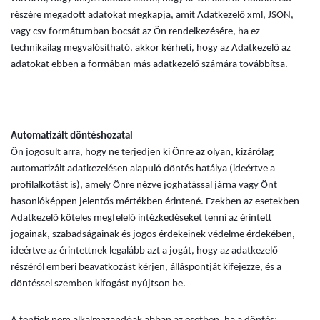
részére megadott adatokat megkapja, amit Adatkezelő xml, JSON,
vagy csv formátumban bocsát az Ön rendelkezésére, ha ez
technikailag megvalósítható, akkor kérheti, hogy az Adatkezelő az
adatokat ebben a formában más adatkezelő számára továbbítsa.
Automatizált döntéshozatal
Ön jogosult arra, hogy ne terjedjen ki Önre az olyan, kizárólag
automatizált adatkezelésen alapuló döntés hatálya (ideértve a
profilalkotást is), amely Önre nézve joghatással járna vagy Önt
hasonlóképpen jelentős mértékben érintené. Ezekben az esetekben
Adatkezelő köteles megfelelő intézkedéseket tenni az érintett
jogainak, szabadságainak és jogos érdekeinek védelme érdekében,
ideértve az érintettnek legalább azt a jogát, hogy az adatkezelő
részéről emberi beavatkozást kérjen, álláspontját kifejezze, és a
döntéssel szemben kifogást nyújtson be.