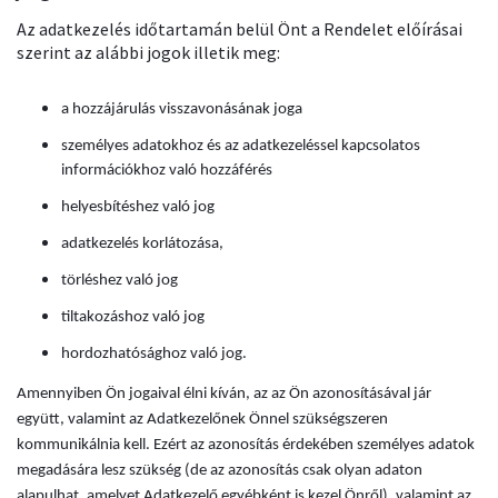
Az adatkezelés időtartamán belül Önt a Rendelet előírásai
szerint az alábbi jogok illetik meg:
a hozzájárulás visszavonásának joga
személyes adatokhoz és az adatkezeléssel kapcsolatos
információkhoz való hozzáférés
helyesbítéshez való jog
adatkezelés korlátozása,
törléshez való jog
tiltakozáshoz való jog
hordozhatósághoz való jog.
Amennyiben Ön jogaival élni kíván, az az Ön azonosításával jár
együtt, valamint az Adatkezelőnek Önnel szükségszeren
kommunikálnia kell. Ezért az azonosítás érdekében személyes adatok
megadására lesz szükség (de az azonosítás csak olyan adaton
alapulhat, amelyet Adatkezelő egyébként is kezel Önről), valamint az