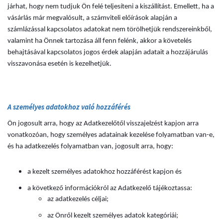
járhat, hogy nem tudjuk Ön felé teljesíteni a kiszállítást. Emellett, ha a
vásárlás már megvalósult, a számviteli előírások alapján a
számlázással kapcsolatos adatokat nem törölhetjük rendszereinkből,
valamint ha Önnek tartozása áll fenn felénk, akkor a követelés
behajtásával kapcsolatos jogos érdek alapján adatait a hozzájárulás
visszavonása esetén is kezelhetjük.
A személyes adatokhoz való hozzáférés
Ön jogosult arra, hogy az Adatkezelőtől visszajelzést kapjon arra
vonatkozóan, hogy személyes adatainak kezelése folyamatban van-e,
és ha adatkezelés folyamatban van, jogosult arra, hogy:
a kezelt személyes adatokhoz hozzáférést kapjon és
a következő információkról az Adatkezelő tájékoztassa:
az adatkezelés céljai;
az Önről kezelt személyes adatok kategóriái;