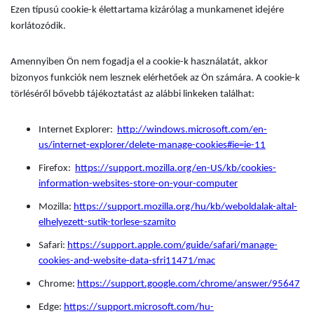
Ezen típusú cookie-k élettartama kizárólag a munkamenet idejére
korlátozódik.
Amennyiben Ön nem fogadja el a cookie-k használatát, akkor
bizonyos funkciók nem lesznek elérhetőek az Ön számára. A cookie-k
törléséről bővebb tájékoztatást az alábbi linkeken találhat:
Internet Explorer:
http://windows.microsoft.com/en-
us/internet-explorer/delete-manage-cookies#ie=ie-11
Firefox:
https://support.mozilla.org/en-US/kb/cookies-
information-websites-store-on-your-computer
Mozilla:
https://support.mozilla.org/hu/kb/weboldalak-altal-
elhelyezett-sutik-torlese-szamito
Safari:
https://support.apple.com/guide/safari/manage-
cookies-and-website-data-sfri11471/mac
Chrome:
https://support.google.com/chrome/answer/95647
Edge:
https://support.microsoft.com/hu-