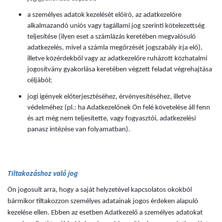
a személyes adatok kezelését előíró, az adatkezelőre
alkalmazandó uniós vagy tagállami jog szerinti kötelezettség
teljesítése (ilyen eset a számlázás keretében megvalósuló
adatkezelés, mivel a számla megőrzését jogszabály írja elő),
illetve közérdekből vagy az adatkezelőre ruházott közhatalmi
jogosítvány gyakorlása keretében végzett feladat végrehajtása
céljából;
jogi igények előterjesztéséhez, érvényesítéséhez, illetve
védelméhez (pl.: ha Adatkezelőnek Ön felé követelése áll fenn
és azt még nem teljesítette, vagy fogyasztói, adatkezelési
panasz intézése van folyamatban).
Tiltakozáshoz való jog
Ön jogosult arra, hogy a saját helyzetével kapcsolatos okokból
bármikor tiltakozzon személyes adatainak jogos érdeken alapuló
kezelése ellen. Ebben az esetben Adatkezelő a személyes adatokat