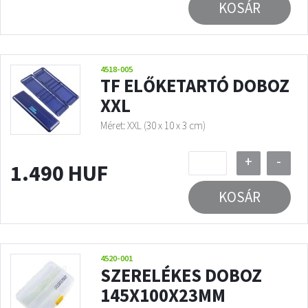
KOSÁR
4518-005
TF ELŐKETARTÓ DOBOZ
XXL
Méret: XXL (30 x 10 x 3 cm)
+
-
1.490 HUF
KOSÁR
4520-001
SZERELÉKES DOBOZ
145X100X23MM