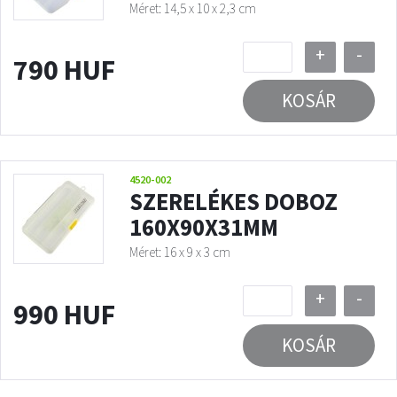
Méret: 14,5 x 10 x 2,3 cm
+
-
790 HUF
KOSÁR
4520-002
SZERELÉKES DOBOZ
160X90X31MM
Méret: 16 x 9 x 3 cm
+
-
990 HUF
KOSÁR