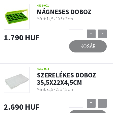
4512-001
MÁGNESES DOBOZ
Méret: 14,5 x 10,5 x 2 cm
+
-
1.790 HUF
KOSÁR
4515-004
SZERELÉKES DOBOZ
35,5X22X4,5CM
Méret: 35,5 x 22 x 4,5 cm
+
-
2.690 HUF