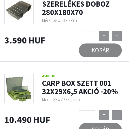
SZERELÉKES DOBOZ
280X180X70
Méret: 28 x 18 x 7 cm
+
-
3.590 HUF
KOSÁR
4510-001
CARP BOX SZETT 001
32X29X6,5 AKCIÓ -20%
Méret: 32 x 29 x 6,5 cm
+
-
10.490 HUF