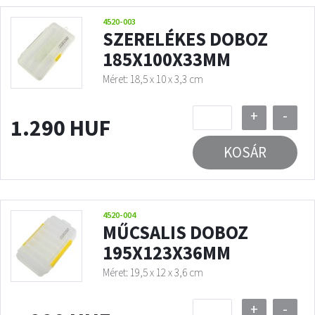
4520-003
SZERELÉKES DOBOZ
185X100X33MM
Méret: 18,5 x 10 x 3,3 cm
+
-
1.290 HUF
KOSÁR
4520-004
MŰCSALIS DOBOZ
195X123X36MM
Méret: 19,5 x 12 x 3,6 cm
+
-