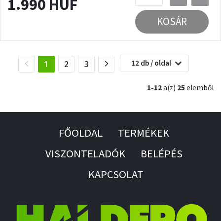
1.990 HUF
KOSÁR
12 db / oldal
(current)
1
2
3
1-12
a(z)
25
elemből
FŐOLDAL
TERMÉKEK
VISZONTELADÓK
BELÉPÉS
KAPCSOLAT