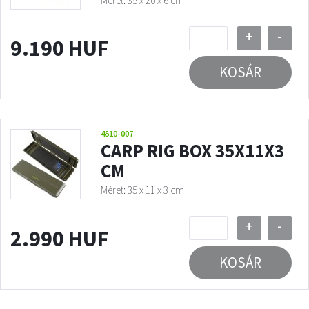
Méret: 35 x 20 x 6 cm
+
-
9.190 HUF
KOSÁR
4510-007
CARP RIG BOX 35X11X3
CM
Méret: 35 x 11 x 3 cm
+
-
2.990 HUF
KOSÁR