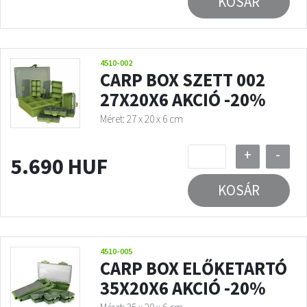
KOSÁR
4510-002
CARP BOX SZETT 002
27X20X6 AKCIÓ -20%
Méret: 27 x 20 x 6 cm
+
-
5.690 HUF
KOSÁR
4510-005
CARP BOX ELŐKETARTÓ
35X20X6 AKCIÓ -20%