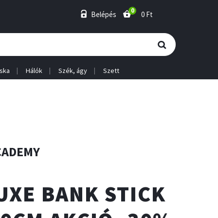
0
Belépés
0 Ft
ska
Hálók
Szék, ágy
Szett
CADEMY
UXE BANK STICK