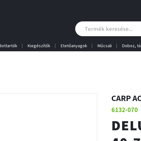
Bottartók
Kiegészítők
Etetőanyagok
Műcsali
Doboz, tá
CARP A
6132-070
DEL