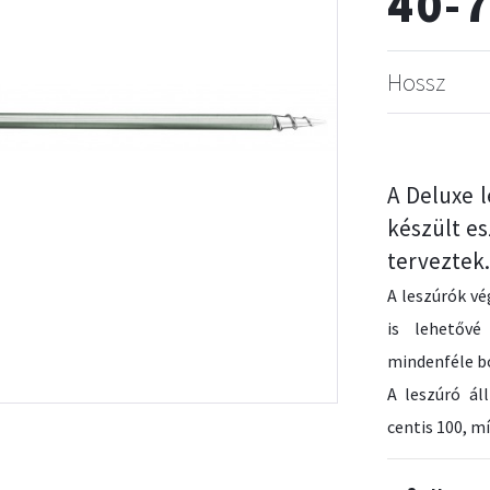
40-
Hossz
A Deluxe 
készült e
terveztek.
A leszúrók v
is lehetővé
mindenféle bo
A leszúró ál
centis 100, mí