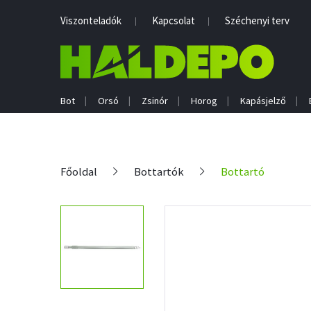
Viszonteladók
Kapcsolat
Széchenyi terv
Bot
Orsó
Zsinór
Horog
Kapásjelző
Főoldal
Bottartók
Bottartó