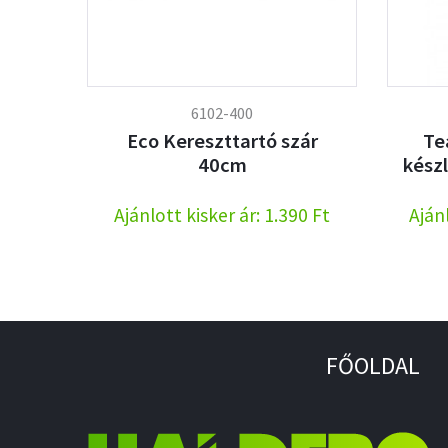
6102-400
Eco Kereszttartó szár
Te
40cm
kész
Ajánlott kisker ár: 1.390 Ft
Ajánl
FŐOLDAL