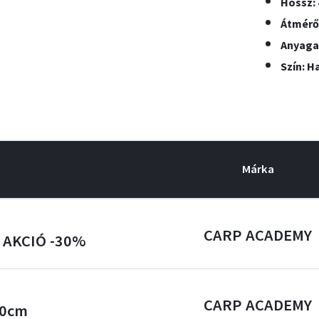
Hossz: 
Átmérő
Anyaga:
Szín: 
Márka
CARP ACADEMY
m AKCIÓ -30%
CARP ACADEMY
60cm