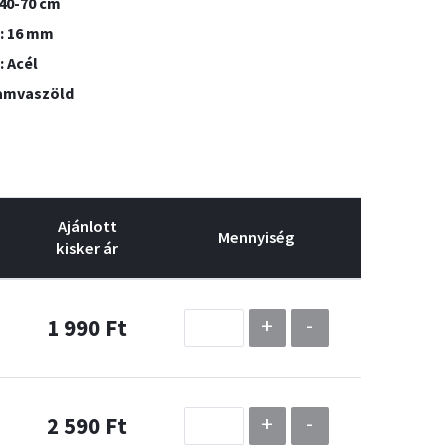
40-70 cm
: 16 mm
 Acél
Hamvaszöld
Ajánlott
Mennyiség
kisker ár
+
-
1 990 Ft
+
-
2 590 Ft