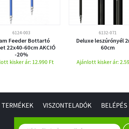
6124-003
6132-071
am Feeder Bottartó
Deluxe leszúrónyél 2
let 22x40-60cm AKCIÓ
60cm
-20%
ott kisker ár: 12.990 Ft
Ajánlott kisker ár: 2.5
TERMÉKEK
VISZONTELADÓK
BELÉPÉS