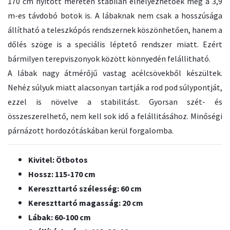
170 cm nyitott méretén stabilan elhelyezhetőek még a 3,9
m-es távdobó botok is. A lábaknak nem csak a hosszúsága
állítható a teleszkópós rendszernek köszönhetően, hanem a
dőlés szöge is a speciális léptető rendszer miatt. Ezért
bármilyen terepviszonyok között könnyedén felállitható.
A lábak nagy átmérőjű vastag acélcsövekből készültek.
Nehéz súlyuk miatt alacsonyan tartják a rod pod súlypontját,
ezzel is növelve a stabilitást. Gyorsan szét- és
összeszerelhető, nem kell sok idő a felállitásához. Minőségi
párnázott hordozótáskában kerül forgalomba.
Kivitel: Ötbotos
Hossz: 115-170 cm
Kereszttartó szélesség: 60 cm
Kereszttartó magasság: 20 cm
Lábak: 60-100 cm