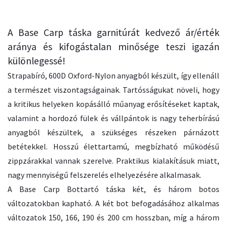
A Base Carp táska garnitúrát kedvező ár/érték
aránya és kifogástalan minősége teszi igazán
különlegessé!
Strapabíró, 600D Oxford-Nylon anyagból készült, így ellenáll
a természet viszontagságainak. Tartósságukat növeli, hogy
a kritikus helyeken kopásálló műanyag erősítéseket kaptak,
valamint a hordozó fülek és vállpántok is nagy teherbírású
anyagból készültek, a szükséges részeken párnázott
betétekkel. Hosszú élettartamú, megbízható működésű
zippzárakkal vannak szerelve. Praktikus kialakításuk miatt,
nagy mennyiségű felszerelés elhelyezésére alkalmasak.
A Base Carp Bottartó táska két, és három botos
változatokban kapható. A két bot befogadásához alkalmas
változatok 150, 166, 190 és 200 cm hosszban, míg a három