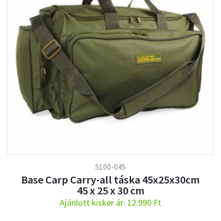
5100-045
Base Carp Carry-all táska 45x25x30cm
45 x 25 x 30 cm
Ajánlott kisker ár: 12.990 Ft