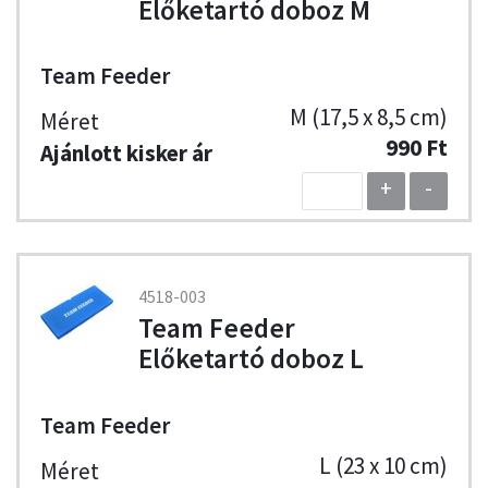
Előketartó doboz M
Team Feeder
M (17,5 x 8,5 cm)
990 Ft
+
-
4518-003
Team Feeder
Előketartó doboz L
Team Feeder
L (23 x 10 cm)