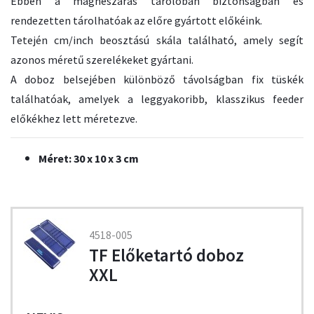
Ebben a mágneszáras tárolóban biztonságban és
rendezetten tárolhatóak az előre gyártott előkéink.
Tetején cm/inch beosztású skála található, amely segít
azonos méretű szerelékeket gyártani.
A doboz belsejében különböző távolságban fix tüskék
találhatóak, amelyek a leggyakoribb, klasszikus feeder
előkékhez lett méretezve.
Méret: 30 x 10 x 3 cm
4518-005
TF Előketartó doboz
XXL