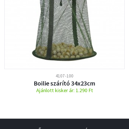
4107-100
Boilie szárító 34x23cm
Ajánlott kisker ár: 1.290 Ft