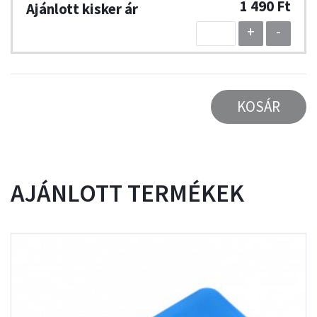
1 490 Ft
+
-
KOSÁR
AJÁNLOTT TERMÉKEK