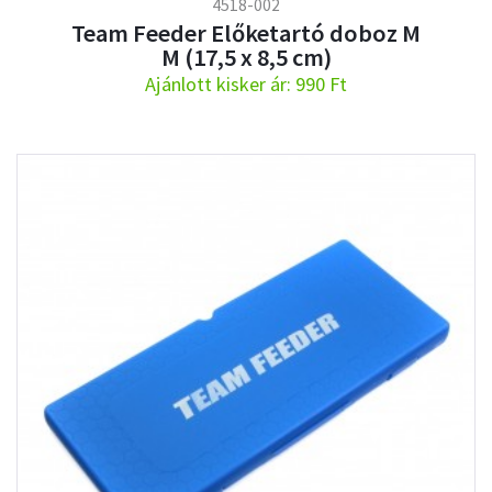
4518-002
Team Feeder Előketartó doboz M
M (17,5 x 8,5 cm)
Ajánlott kisker ár: 990 Ft