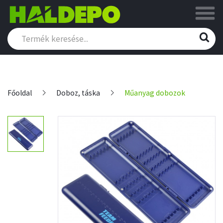
Főoldal
Doboz, táska
Műanyag dobozok