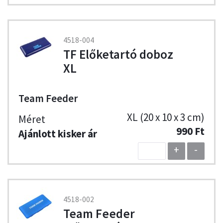
4518-004
TF Előketartó doboz
XL
Team Feeder
XL (20 x 10 x 3 cm)
990 Ft
+
-
4518-002
Team Feeder