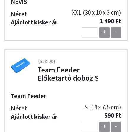
NEVIS
XXL (30 x 10 x 3 cm)
1 490 Ft
+
-
4518-001
Team Feeder
Előketartó doboz S
Team Feeder
S (14 x 7,5 cm)
590 Ft
+
-