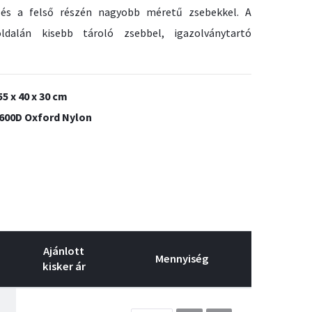
 és a felső részén nagyobb méretű zsebekkel. A
ldalán kisebb tároló zsebbel, igazolványtartó
55 x 40 x 30 cm
 600D Oxford Nylon
Ajánlott
Mennyiség
kisker ár