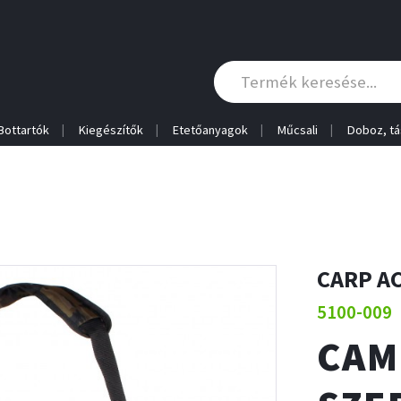
Bottartók
Kiegészítők
Etetőanyagok
Műcsali
Doboz, tá
CARP A
5100-009
CAM