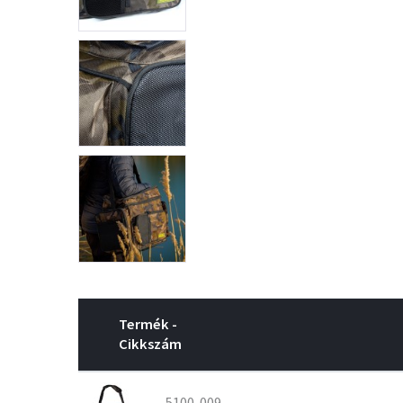
Termék -
Cikkszám
5100-009