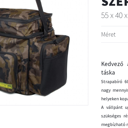
SZE
55 x 40 
Méret
Kedvező á
táska
Strapabíró 6
nagy mennyis
helyeken kop
A vállpánt u
szükséges ré
megbízható m