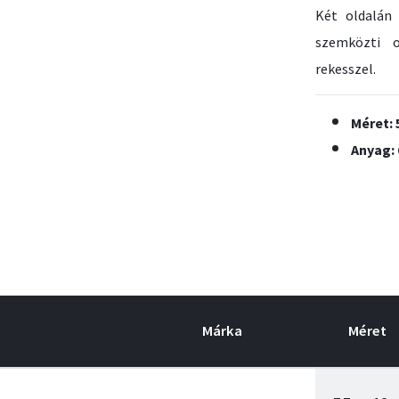
Két oldalán
szemközti o
rekesszel.
Méret: 
Anyag:
Márka
Méret