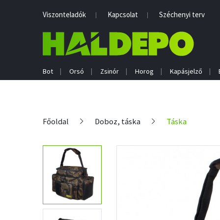
Viszonteladók
Kapcsolat
Széchenyi terv
Bot
Orsó
Zsinór
Horog
Kapásjelző
Főoldal
Doboz, táska
Táska