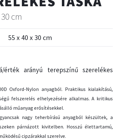
RELÉKES TÁSKA
x 30 cm
55 x 40 x 30 cm
/érték arányú terepszínű szerelékes
00D Oxford-Nylon anyagból. Praktikus kialakítású,
égű felszerelés elhelyezésére alkalmas. A kritikus
ásálló műanyag erősítésekkel.
gyancsak nagy teherbírású anyagból készültek, a
szeken párnázott kivitelben. Hosszú élettartamú,
űködésű cipzárakkal szerelve.