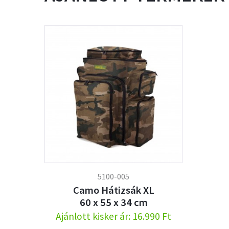
5100-005
Camo Hátizsák XL
60 x 55 x 34 cm
Ajánlott kisker ár: 16.990 Ft