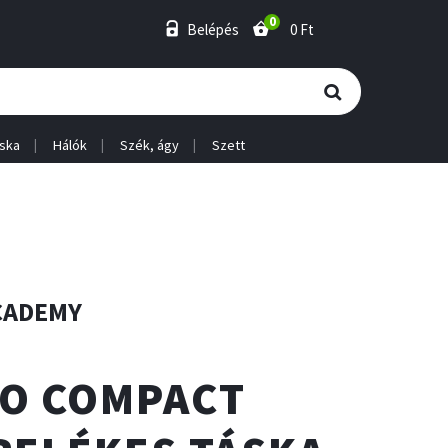
0
Belépés
0 Ft
ska
Hálók
Szék, ágy
Szett
CADEMY
O COMPACT