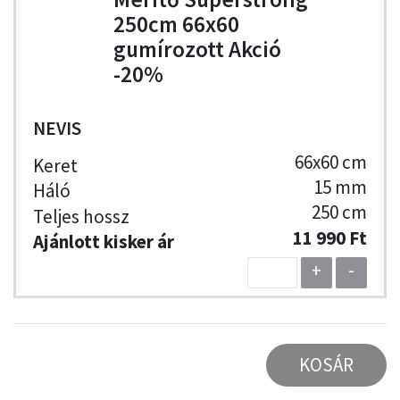
250cm 66x60
gumírozott Akció
-20%
NEVIS
66x60 cm
15 mm
250 cm
11 990 Ft
+
-
KOSÁR