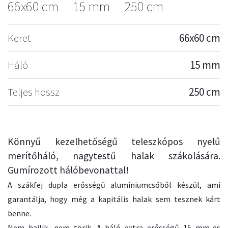
66x60 cm
15 mm
250 cm
Keret
66x60 cm
Háló
15 mm
Teljes hossz
250 cm
Könnyű kezelhetőségű teleszkópos nyelű
merítőháló, nagytestű halak szákolására.
Gumírozott hálóbevonattal!
A szákfej dupla erősségű alumíniumcsőből készül, ami
garantálja, hogy még a kapitális halak sem tesznek kárt
benne.
Nem hajlik, nem törik. A háló extra erősségű 15 mm-es