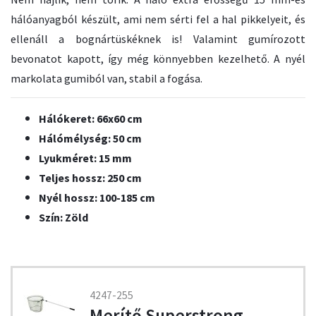
hálóanyagból készült, ami nem sérti fel a hal pikkelyeit, és
ellenáll a bognártüskéknek is! Valamint gumírozott
bevonatot kapott, így még könnyebben kezelhető. A nyél
markolata gumiból van, stabil a fogása.
Hálókeret: 66x60 cm
Hálómélység: 50 cm
Lyukméret: 15 mm
Teljes hossz: 250 cm
Nyél hossz: 100-185 cm
Szín: Zöld
4247-255
Merítő Superstrong