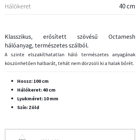
Hálókeret
40 cm
Klasszikus, erősített szövésű Octamesh
hálóanyag, természetes szálból.
A szinte elszakíthatatlan háló természetes anyagának
köszönhetően halbarát, tehát nem dörzsöli ki a halak bőrét.
Hossz: 100 cm
Hálókeret: 40 cm
Lyukméret: 10 mm
Szín: Zöld