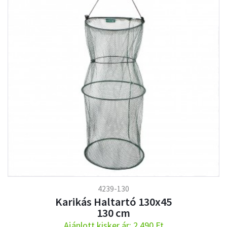
4239-130
Karikás Haltartó 130x45
130 cm
Ajánlott kisker ár: 2.490 Ft