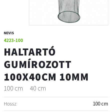
NEVIS
4223-100
HALTARTÓ
GUMÍROZOTT
100X40CM 10MM
100 cm
40 cm
Hossz
100 cm