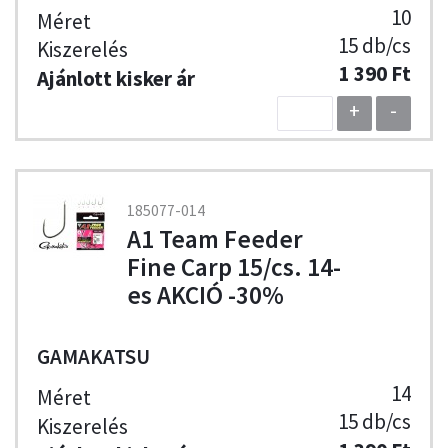
10
15 db/cs
1 390 Ft
+
-
185077-014
A1 Team Feeder
Fine Carp 15/cs. 14-
es AKCIÓ -30%
GAMAKATSU
14
15 db/cs