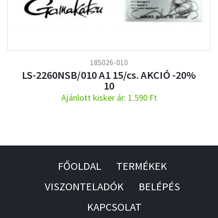
185026-010
LS-2260NSB/010 A1 15/cs. AKCIÓ -20%
10
Ajánlott kisker ár: 1.590 Ft
FŐOLDAL
TERMÉKEK
VISZONTELADÓK
BELÉPÉS
KAPCSOLAT