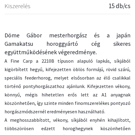
Kiszerelés
15 db/cs
Döme Gábor mesterhorgász és a japán
Gamakatsu horoggyártó cég sikeres
együttműködésének végeredménye.
A Fine Carp a 2210B típuson alapuló lapkás, síkjából
kigörbített hegyű, kifejezetten öblös formájú, rövid szárú,
speciális feederhorog, melyet elsősorban az élő csalikkal
történő pontyhorgászathoz ajánlunk. Kifejezetten vékony,
könnyű, mégis hihetetlen erős lett az A1 anyagnak
köszönhetően, így szinte minden finomszerelékes pontyozó
horgászmódszernél eredményesen használható.
A meghosszabbított, vékony, síkjából enyhén kihajlított,
többszörösen edzett horoghegynek köszönhetően