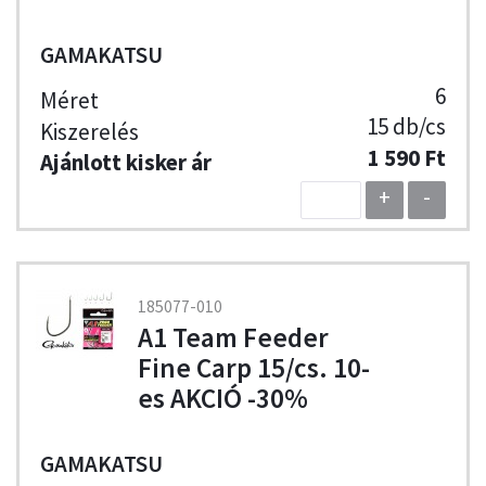
GAMAKATSU
6
15 db/cs
1 590 Ft
+
-
185077-010
A1 Team Feeder
Fine Carp 15/cs. 10-
es AKCIÓ -30%
GAMAKATSU