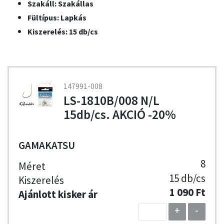
Szakáll: Szakállas
Fültípus: Lapkás
Kiszerelés: 15 db/cs
147991-008
LS-1810B/008 N/L
15db/cs. AKCIÓ -20%
GAMAKATSU
8
15 db/cs
1 090 Ft
+
-