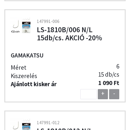
147991-006
LS-1810B/006 N/L
15db/cs. AKCIÓ -20%
GAMAKATSU
6
15 db/cs
1 090 Ft
+
-
147991-012