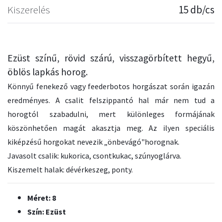
Kiszerelés
15 db/cs
Ezüst színű, rövid szárú, visszagörbített hegyű,
öblös lapkás horog.
Könnyű fenekező vagy feederbotos horgászat során igazán
eredményes. A csalit felszippantó hal már nem tud a
horogtól szabadulni, mert különleges formájának
köszönhetően magát akasztja meg. Az ilyen speciális
kiképzésű horgokat nevezik „önbevágó"horognak.
Javasolt csalik: kukorica, csontkukac, szúnyoglárva.
Kiszemelt halak: dévérkeszeg, ponty.
Méret: 8
Szín: Ezüst