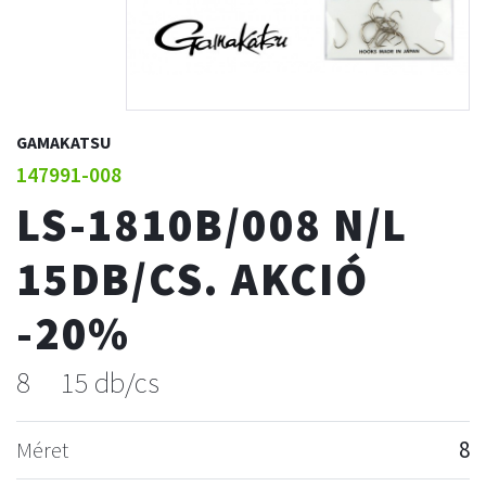
GAMAKATSU
147991-008
LS-1810B/008 N/L
15DB/CS. AKCIÓ
-20%
8
15 db/cs
Méret
8