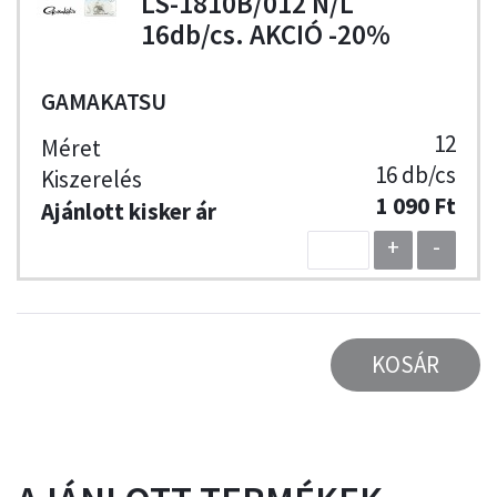
LS-1810B/012 N/L
16db/cs. AKCIÓ -20%
GAMAKATSU
12
16 db/cs
1 090 Ft
+
-
KOSÁR