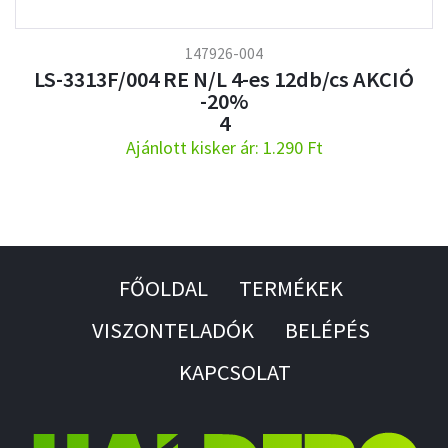
147926-004
LS-3313F/004 RE N/L 4-es 12db/cs AKCIÓ
-20%
4
Ajánlott kisker ár: 1.290 Ft
FŐOLDAL
TERMÉKEK
VISZONTELADÓK
BELÉPÉS
KAPCSOLAT