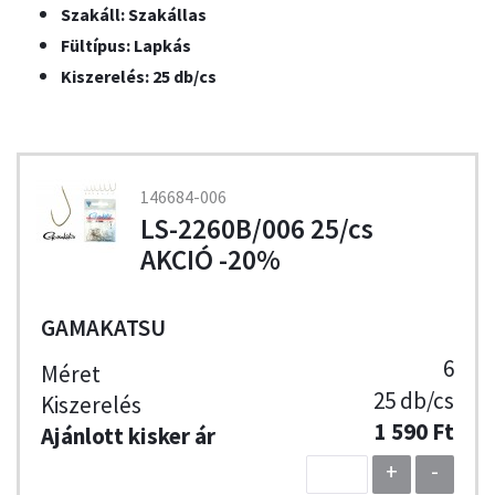
Szakáll: Szakállas
Fültípus: Lapkás
Kiszerelés: 25 db/cs
146684-006
LS-2260B/006 25/cs
AKCIÓ -20%
GAMAKATSU
6
25 db/cs
1 590 Ft
+
-