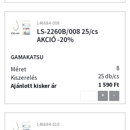
146684-008
LS-2260B/008 25/cs
AKCIÓ -20%
GAMAKATSU
8
25 db/cs
1 590 Ft
+
-
146684-010