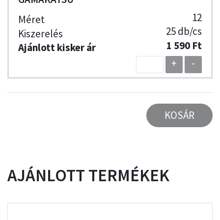
12
25 db/cs
1 590 Ft
+
-
KOSÁR
AJÁNLOTT TERMÉKEK