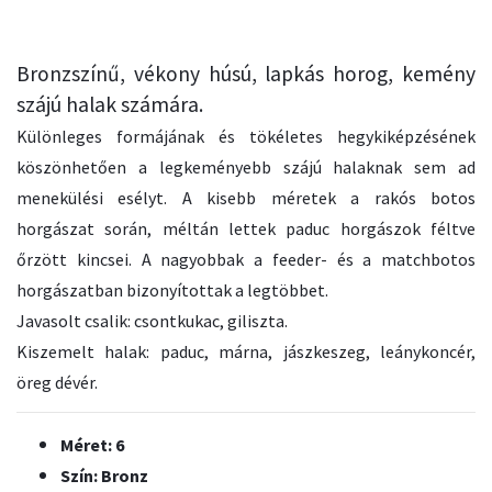
Bronzszínű, vékony húsú, lapkás horog, kemény
szájú halak számára.
Különleges formájának és tökéletes hegykiképzésének
köszönhetően a legkeményebb szájú halaknak sem ad
menekülési esélyt. A kisebb méretek a rakós botos
horgászat során, méltán lettek paduc horgászok féltve
őrzött kincsei. A nagyobbak a feeder- és a matchbotos
horgászatban bizonyítottak a legtöbbet.
Javasolt csalik: csontkukac, giliszta.
Kiszemelt halak: paduc, márna, jászkeszeg, leánykoncér,
öreg dévér.
Méret: 6
Szín: Bronz