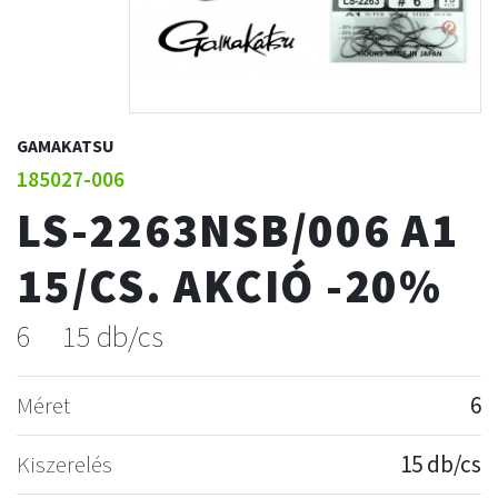
GAMAKATSU
185027-006
LS-2263NSB/006 A1
15/CS. AKCIÓ -20%
6
15 db/cs
Méret
6
Kiszerelés
15 db/cs