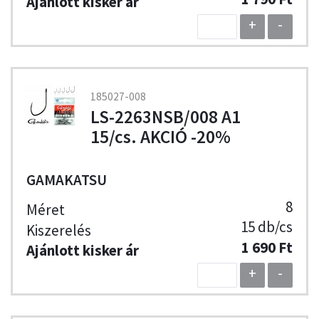
+
-
185027-008
LS-2263NSB/008 A1
15/cs. AKCIÓ -20%
GAMAKATSU
8
15 db/cs
1 690 Ft
+
-