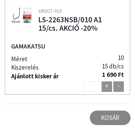
185027-010
LS-2263NSB/010 A1
15/cs. AKCIÓ -20%
GAMAKATSU
10
15 db/cs
1 690 Ft
+
-
KOSÁR