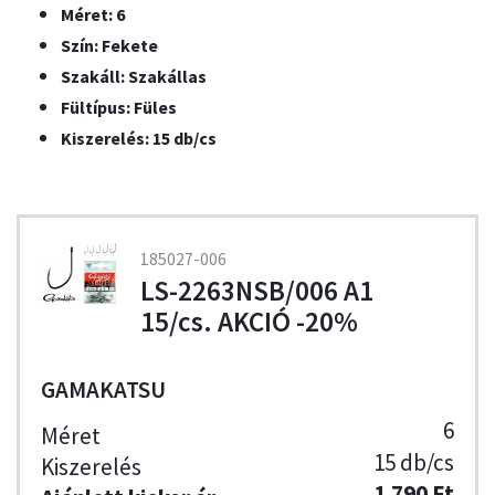
Méret: 6
Szín: Fekete
Szakáll: Szakállas
Fültípus: Füles
Kiszerelés: 15 db/cs
185027-006
LS-2263NSB/006 A1
15/cs. AKCIÓ -20%
GAMAKATSU
6
15 db/cs
1 790 Ft