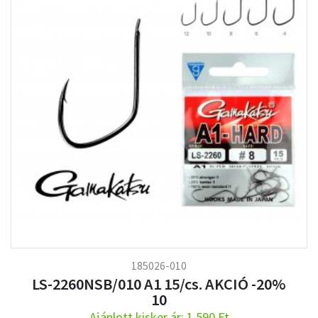
185026-010
LS-2260NSB/010 A1 15/cs. AKCIÓ -20%
10
Ajánlott kisker ár: 1.590 Ft