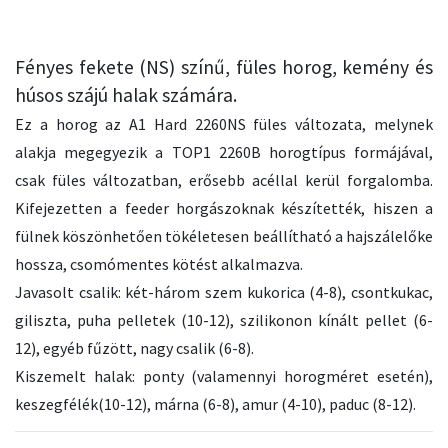
Fényes fekete (NS) színű, füles horog, kemény és
húsos szájú halak számára.
Ez a horog az A1 Hard 2260NS füles változata, melynek
alakja megegyezik a TOP1 2260B horogtípus formájával,
csak füles változatban, erősebb acéllal kerül forgalomba.
Kifejezetten a feeder horgászoknak készítették, hiszen a
fülnek köszönhetően tökéletesen beállítható a hajszálelőke
hossza, csomómentes kötést alkalmazva.
Javasolt csalik: két-három szem kukorica (4-8), csontkukac,
giliszta, puha pelletek (10-12), szilikonon kínált pellet (6-
12), egyéb fűzött, nagy csalik (6-8).
Kiszemelt halak: ponty (valamennyi horogméret esetén),
keszegfélék(10-12), márna (6-8), amur (4-10), paduc (8-12).