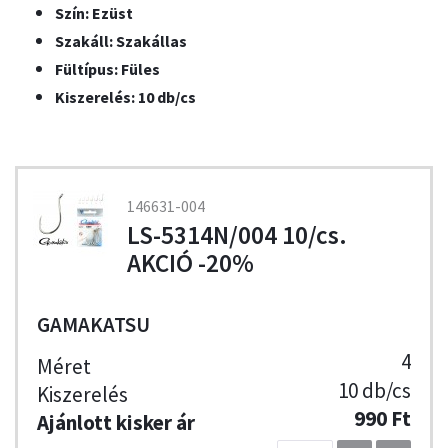
Szín: Ezüst
Szakáll: Szakállas
Fültípus: Füles
Kiszerelés: 10 db/cs
146631-004
LS-5314N/004 10/cs.
AKCIÓ -20%
GAMAKATSU
4
10 db/cs
990 Ft