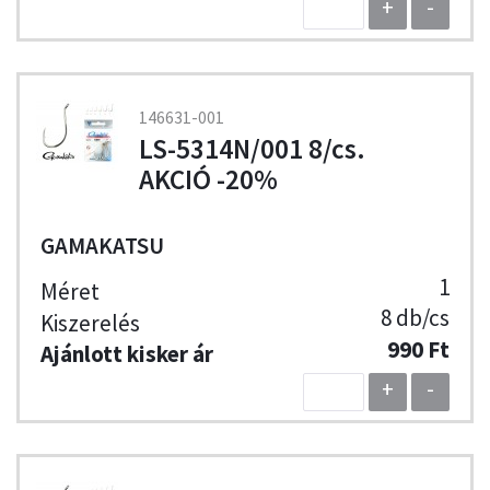
+
-
146631-001
LS-5314N/001 8/cs.
AKCIÓ -20%
GAMAKATSU
1
8 db/cs
990 Ft
+
-