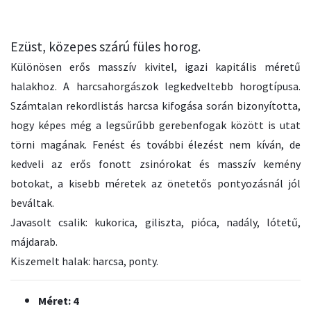
Ezüst, közepes szárú füles horog.
Különösen erős masszív kivitel, igazi kapitális méretű
halakhoz. A harcsahorgászok legkedveltebb horogtípusa.
Számtalan rekordlistás harcsa kifogása során bizonyította,
hogy képes még a legsűrűbb gerebenfogak között is utat
törni magának. Fenést és további élezést nem kíván, de
kedveli az erős fonott zsinórokat és masszív kemény
botokat, a kisebb méretek az önetetős pontyozásnál jól
beváltak.
Javasolt csalik: kukorica, giliszta, pióca, nadály, lótetű,
májdarab.
Kiszemelt halak: harcsa, ponty.
Méret: 4