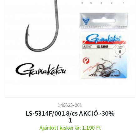
146625-001
LS-5314F/001 8/cs AKCIÓ -30%
1
Ajánlott kisker ár: 1.190 Ft