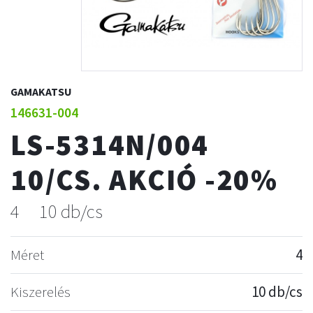
GAMAKATSU
146631-004
LS-5314N/004
10/CS. AKCIÓ -20%
4
10 db/cs
Méret
4
Kiszerelés
10 db/cs