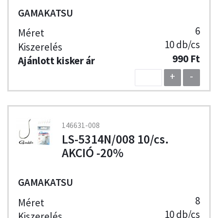
GAMAKATSU
6
10 db/cs
990 Ft
+
-
146631-008
LS-5314N/008 10/cs.
AKCIÓ -20%
GAMAKATSU
8
10 db/cs