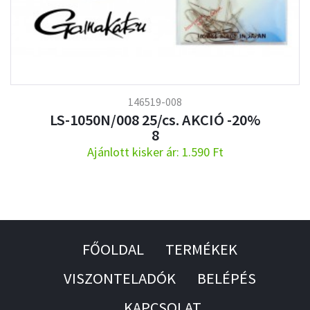
146519-008
LS-1050N/008 25/cs. AKCIÓ -20%
8
Ajánlott kisker ár: 1.590 Ft
FŐOLDAL
TERMÉKEK
VISZONTELADÓK
BELÉPÉS
KAPCSOLAT