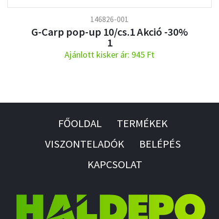
146826-001
G-Carp pop-up 10/cs.1 Akció -30%
1
Ajánlott kisker ár: 945 Ft
FŐOLDAL
TERMÉKEK
VISZONTELADÓK
BELÉPÉS
KAPCSOLAT