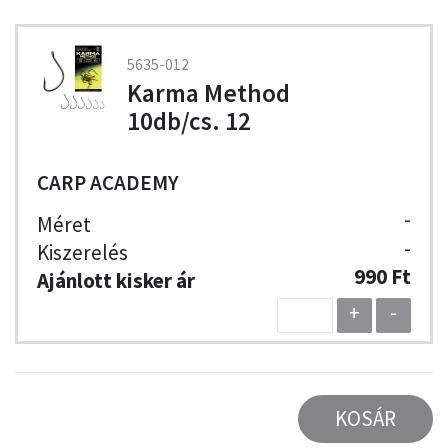
5635-012
Karma Method
10db/cs. 12
CARP ACADEMY
-
-
990 Ft
+
-
KOSÁR