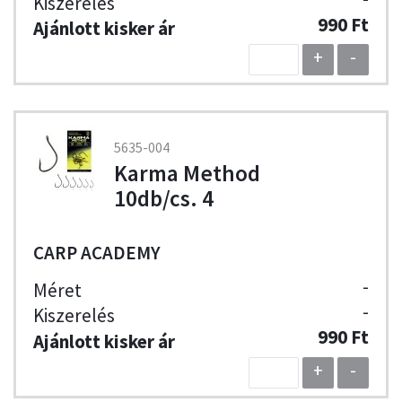
990 Ft
+
-
5635-004
Karma Method
10db/cs. 4
CARP ACADEMY
-
-
990 Ft
+
-