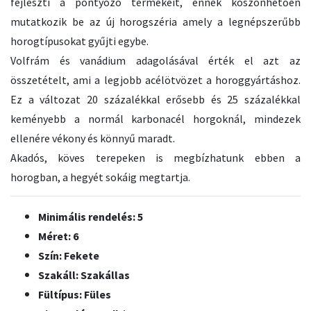
fejleszti a pontyozó termékeit, ennek köszönhetően
mutatkozik be az új horogszéria amely a legnépszerűbb
horogtípusokat gyűjti egybe.
Volfrám és vanádium adagolásával érték el azt az
összetételt, ami a legjobb acélötvözet a horoggyártáshoz.
Ez a változat 20 százalékkal erősebb és 25 százalékkal
keményebb a normál karbonacél horgoknál, mindezek
ellenére vékony és könnyű maradt.
Akadós, köves terepeken is megbízhatunk ebben a
horogban, a hegyét sokáig megtartja.
Minimális rendelés: 5
Méret: 6
Szín: Fekete
Szakáll: Szakállas
Fültípus: Füles