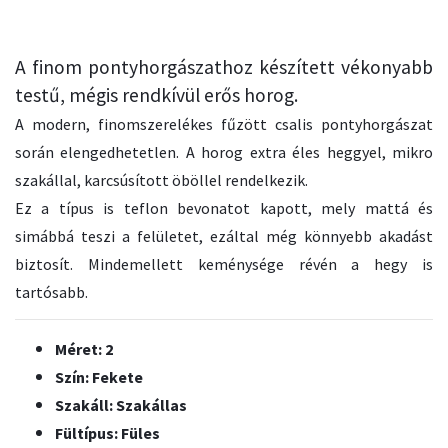
A finom pontyhorgászathoz készített vékonyabb
testű, mégis rendkívül erős horog.
A modern, finomszerelékes fűzött csalis pontyhorgászat
során elengedhetetlen. A horog extra éles heggyel, mikro
szakállal, karcsúsított öböllel rendelkezik.
Ez a típus is teflon bevonatot kapott, mely mattá és
simábbá teszi a felületet, ezáltal még könnyebb akadást
biztosít. Mindemellett keménysége révén a hegy is
tartósabb.
Méret: 2
Szín: Fekete
Szakáll: Szakállas
Fültípus: Füles