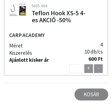
5605-004
Teflon Hook XS-5 4-
es AKCIÓ -50%
CARP ACADEMY
4
10 db/cs
600 Ft
+
-
KOSÁR