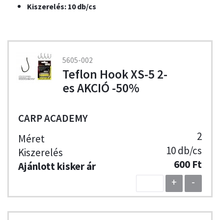
Kiszerelés: 10 db/cs
5605-002
Teflon Hook XS-5 2-
es AKCIÓ -50%
CARP ACADEMY
2
10 db/cs
600 Ft
+
-