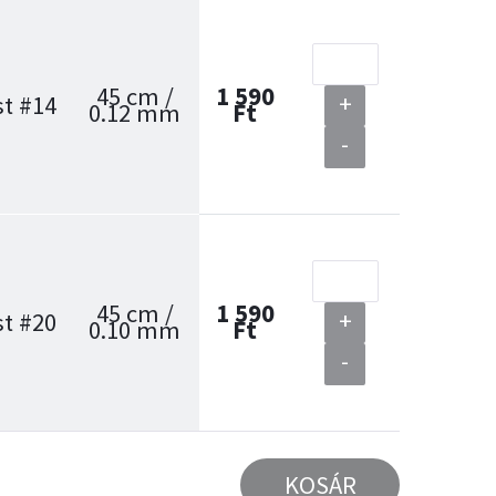
45 cm /
1 590
+
t #14
0.12 mm
Ft
-
45 cm /
1 590
+
t #20
0.10 mm
Ft
-
KOSÁR