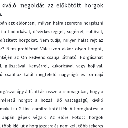
kiváló megoldás az előkötött horgok
.
pán azt eldönteni, milyen halra szeretne horgászni
i a bodorkával, dévérkeszeggel, sügérrel, süllővel,
díszített horgokat. Nem tudja, milyen halat rejt az
íz? Nem probléma! Válasszon akkor olyan horgot,
kéjén az Ön kedvenc csalija látható. Horgászhat
, gilisztával, kenyérrel, kukoricával vagy bojlival.
sú csalihoz talál megfelelő nagyságú és formájú
orgászai úgy állították össze a csomagokat, hogy a
t méretű horgot a hozzá illő vastagságú, kiváló
akatsu G-line damilra kötötték. A horogkötést a
b Japán gépek végzik. Az előre kötött horgok
 több idő jut a horgászatra és nem kell több tekercs