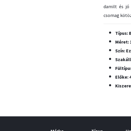
damilt és jó
csomag kötöz
Típus:
Méret: 
Szín: E
Szakáll
Fültípu
Előke: 
Kiszere