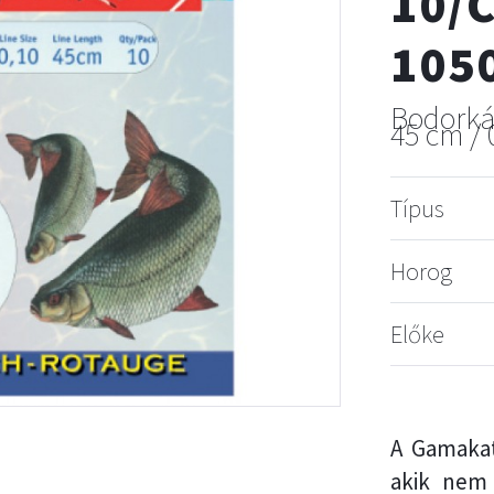
10/C
105
Bodork
45 cm /
Típus
Horog
Előke
A Gamakat
akik nem 