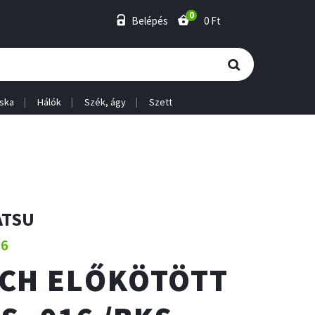
0
Belépés
0 Ft
ska
Hálók
Szék, ágy
Szett
ATSU
16
CH ELŐKÖTÖTT