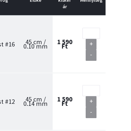
rog
Előke
kisker
Mennyiség
ár
45 cm /
1 590
+
t #16
0.10 mm
Ft
-
45 cm /
1 590
+
t #12
0.14 mm
Ft
-