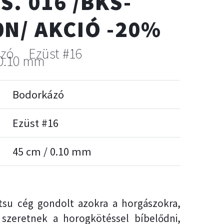
S. 016 /BKS-
0N/ AKCIÓ -20%
ázó
Ezüst #16
 0.10 mm
Bodorkázó
Ezüst #16
45 cm / 0.10 mm
su cég gondolt azokra a horgászokra,
szeretnek a horogkötéssel bíbelődni,