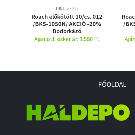
140113-012
Roach előkötött 10/cs. 012
Roac
/BKS-1050N/ AKCIÓ -20%
/BK
Bodorkázó
Ajánlott kisker ár: 1.590 Ft
Aján
FŐOLDAL