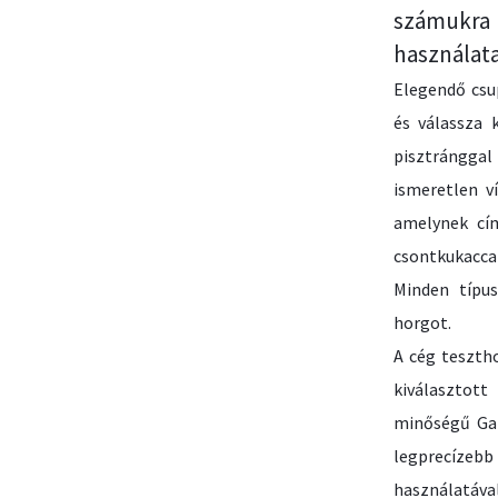
számukra 
használata
Elegendő csu
és válassza k
pisztránggal 
ismeretlen v
amelynek cím
csontkukaccal
Minden típu
horgot.
A cég teszth
kiválasztot
minőségű Gam
legprecízeb
használatával