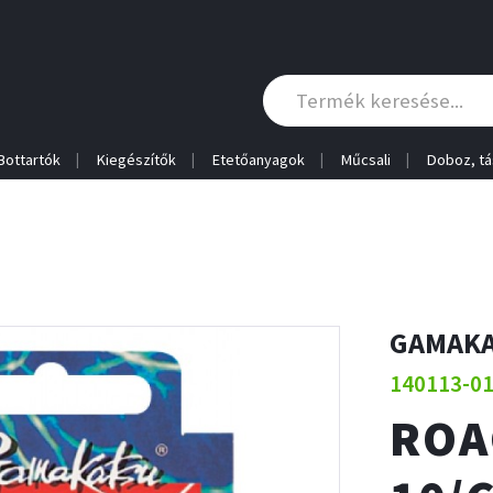
Bottartók
Kiegészítők
Etetőanyagok
Műcsali
Doboz, tá
GAMAK
140113-0
ROA