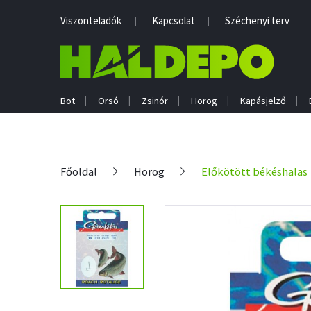
Viszonteladók
Kapcsolat
Széchenyi terv
Bot
Orsó
Zsinór
Horog
Kapásjelző
Főoldal
Horog
Előkötött békéshalas