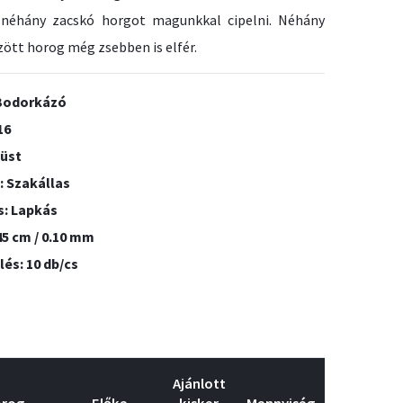
 néhány zacskó horgot magunkkal cipelni. Néhány
ött horog még zsebben is elfér.
 Bodorkázó
16
züst
: Szakállas
s: Lapkás
45 cm / 0.10 mm
lés: 10 db/cs
Ajánlott