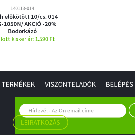
140113-014
h előkötött 10/cs. 014
S-1050N/ AKCIÓ -20%
Bodorkázó
lott kisker ár: 1.590 Ft
TERMÉKEK
VISZONTELADÓK
BELÉPÉS
LEIRATKOZÁS