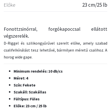
Előke
23 cm/25 lb
Fonottzsinórral, forgókapoccsal ellátott
végszerelék.
D-Riggel és szilikongyűrűvel szerelt előke, amely szabad
csalifelkínálást tesz lehetővé, bármilyen méretű csalihoz. A
horog wide gape.
Minimum rendelés: 10 db/cs
Méret: 4
Szín: Fekete
Szakáll: Szakállas
Fültípus: Füles
Előke: 23 cm / 25 lb