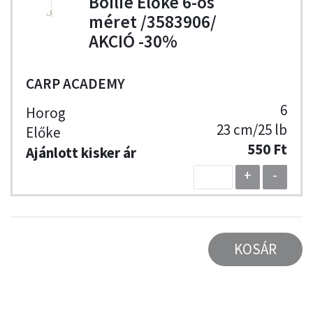
Boilie Előke 6-os
méret /3583906/
AKCIÓ -30%
CARP ACADEMY
6
23 cm/25 lb
550 Ft
+
-
KOSÁR