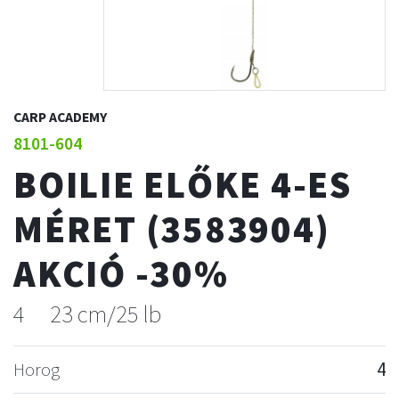
CARP ACADEMY
8101-604
BOILIE ELŐKE 4-ES
MÉRET (3583904)
AKCIÓ -30%
4
23 cm/25 lb
Horog
4