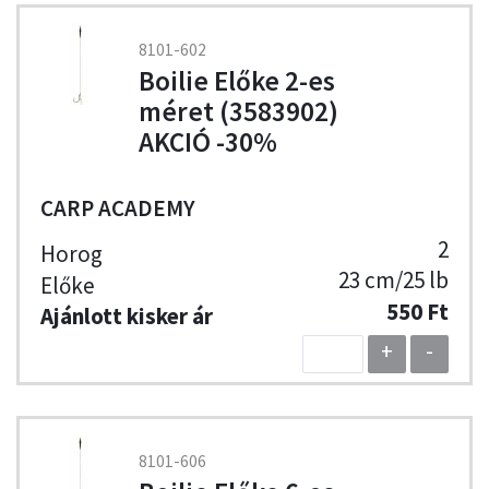
8101-602
Boilie Előke 2-es
méret (3583902)
AKCIÓ -30%
CARP ACADEMY
2
23 cm/25 lb
550 Ft
+
-
8101-606