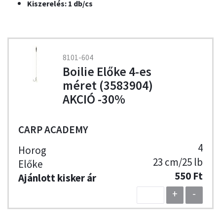
Kiszerelés: 1 db/cs
8101-604
Boilie Előke 4-es
méret (3583904)
AKCIÓ -30%
CARP ACADEMY
4
23 cm/25 lb
550 Ft
+
-