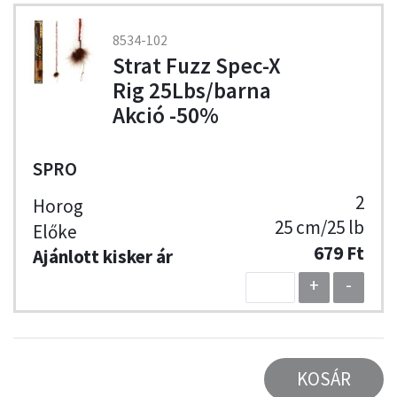
8534-102
Strat Fuzz Spec-X
Rig 25Lbs/barna
Akció -50%
SPRO
2
25 cm/25 lb
679 Ft
+
-
KOSÁR