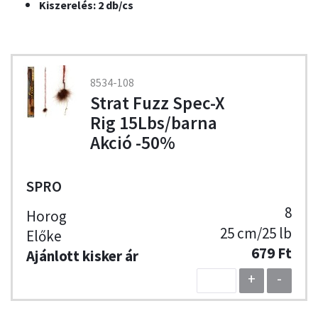
Kiszerelés: 2 db/cs
8534-108
Strat Fuzz Spec-X
Rig 15Lbs/barna
Akció -50%
SPRO
8
25 cm/25 lb
679 Ft
+
-