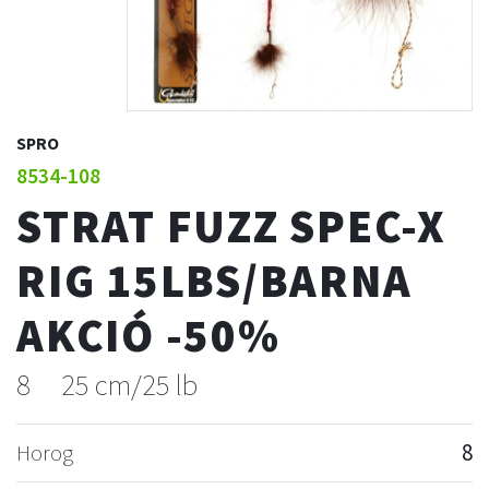
SPRO
8534-108
STRAT FUZZ SPEC-X
RIG 15LBS/BARNA
AKCIÓ -50%
8
25 cm/25 lb
Horog
8