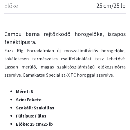
Előke
25 cm/25 lb
Camou barna rejtőzködő horogelőke, iszapos
fenéktipusra.
Fuzz Rig Forradalmian új moszatimitációs horogelőke,
tökéletesen természetes csalifelkinálást tesz lehetővé.
Lassan merülő, magas szakitószilárdságú előkezsinórra
szerelve. Gamakatsu Specialist-X TC horoggal szerelve.
Méret: 8
Szín: Fekete
Szakáll: Szakállas
Fültípus: Füles
Előke: 25 cm/25 lb