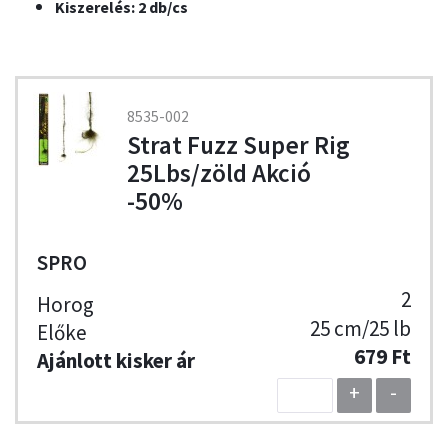
Kiszerelés: 2 db/cs
8535-002
Strat Fuzz Super Rig
25Lbs/zöld Akció
-50%
SPRO
2
25 cm/25 lb
679 Ft
+
-