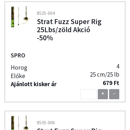
8535-004
Strat Fuzz Super Rig
25Lbs/zöld Akció
-50%
SPRO
4
25 cm/25 lb
679 Ft
+
-
8535-006