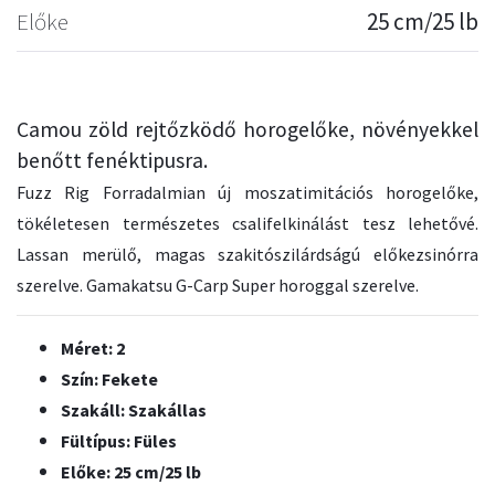
Előke
25 cm/25 lb
Camou zöld rejtőzködő horogelőke, növényekkel
benőtt fenéktipusra.
Fuzz Rig Forradalmian új moszatimitációs horogelőke,
tökéletesen természetes csalifelkinálást tesz lehetővé.
Lassan merülő, magas szakitószilárdságú előkezsinórra
szerelve. Gamakatsu G-Carp Super horoggal szerelve.
Méret: 2
Szín: Fekete
Szakáll: Szakállas
Fültípus: Füles
Előke: 25 cm/25 lb