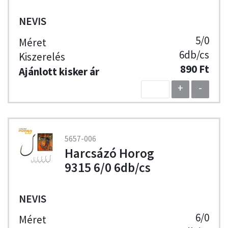
NEVIS
5/0
6db/cs
890 Ft
+
-
5657-006
Harcsázó Horog
9315 6/0 6db/cs
NEVIS
6/0