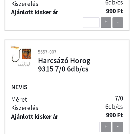
6db/cs
990 Ft
+
-
5657-007
Harcsázó Horog
9315 7/0 6db/cs
NEVIS
7/0
6db/cs
990 Ft
+
-