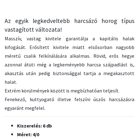
Az egyik legkedveltebb harcsázó horog típus
vastagított változata!
Masszív, vastag kivitele garantálja a kapitális halak
kifogását. Erősített kivitele miatt elsősorban nagyobb
méretű csalik felkínálására alkalmas. Rövid, erős hegye
azonnal átüti még a legkeményebb harcsa szájpadlást is,
akasztás után pedig biztonsággal tartja a megakasztott
halat.
Extrém körülmények között is megbízhatóan teljesít.
Fenekező, kuttyogató illetve felszíni úszós harcsázásra
egyaránt megfelel.
Kiszerelés: 6 db
Méret: 4/0