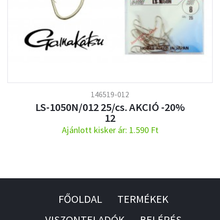
146519-012
LS-1050N/012 25/cs. AKCIÓ -20%
12
Ajánlott kisker ár: 1.590 Ft
FŐOLDAL
TERMÉKEK
VISZONTELADÓK
BELÉPÉS