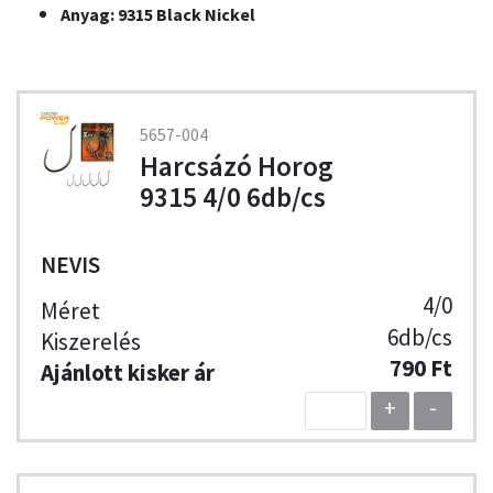
Anyag: 9315 Black Nickel
5657-004
Harcsázó Horog
9315 4/0 6db/cs
NEVIS
4/0
6db/cs
790 Ft
+
-