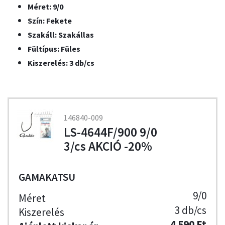
Méret: 9/0
Szín: Fekete
Szakáll: Szakállas
Fültípus: Füles
Kiszerelés: 3 db/cs
146840-009
LS-4644F/900 9/0
3/cs AKCIÓ -20%
GAMAKATSU
9/0
3 db/cs
4 590 Ft