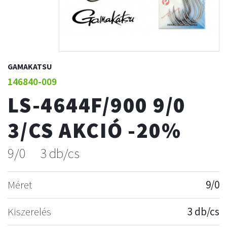
GAMAKATSU
146840-009
LS-4644F/900 9/0
3/CS AKCIÓ -20%
9/0
3 db/cs
Méret
9/0
Kiszerelés
3 db/cs