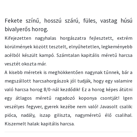
Fekete színű, hosszú szárú, füles, vastag húsú
bivalyerős horog.
Kifejezetten nagyhalas horgászatra fejlesztett, extrém
körülmények között tesztelt, elnyűhetetlen, legkeményebb
acélból készült kampó. Számtalan kapitális méretű harcsa
vesztét okozta már.
A kisebb méretek is meghökkentően nagynak tűnnek, bár a
megszállott harcsahorgászok jól tudják, hogy egy valamire
való harcsa horog 8/0-nál kezdődik! Ez a horog képes átütni
egy átlagos méretű ragadozó koponya csontját! Igen
veszélyes fegyver, gyerek kezébe nem való! Javasolt csalik:
pióca, nadály, iszap giliszta, nagyméretű élő csalihal.
Kiszemelt halak: kapitális harcsa.