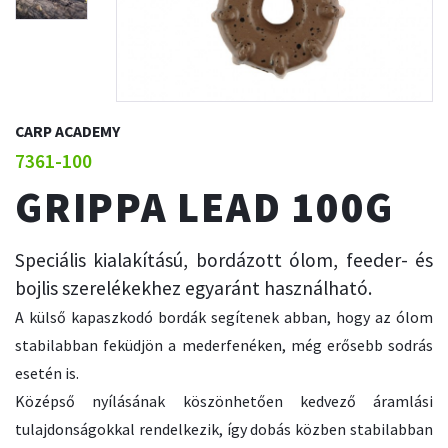
CARP ACADEMY
7361-100
GRIPPA LEAD 100G
Speciális kialakítású, bordázott ólom, feeder- és
bojlis szerelékekhez egyaránt használható.
A külső kapaszkodó bordák segítenek abban, hogy az ólom
stabilabban feküdjön a mederfenéken, még erősebb sodrás
esetén is.
Középső nyílásának köszönhetően kedvező áramlási
tulajdonságokkal rendelkezik, így dobás közben stabilabban