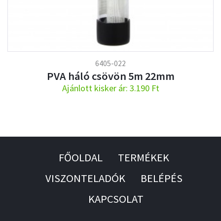
6405-022
PVA háló csövön 5m 22mm
Ajánlott kisker ár: 3.190 Ft
FŐOLDAL
TERMÉKEK
VISZONTELADÓK
BELÉPÉS
KAPCSOLAT