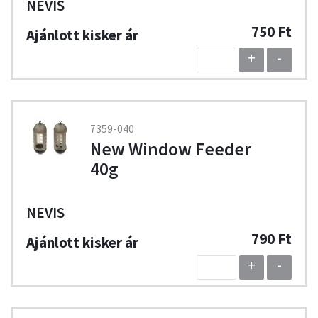
NEVIS
750 Ft
+
-
7359-040
New Window Feeder
40g
NEVIS
790 Ft
+
-