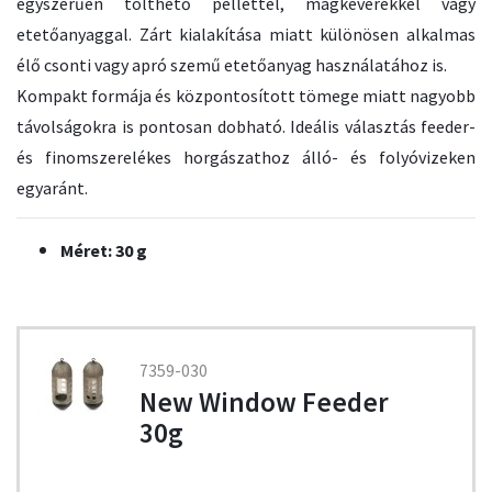
egyszerűen tölthető pellettel, magkeverékkel vagy
etetőanyaggal. Zárt kialakítása miatt különösen alkalmas
élő csonti vagy apró szemű etetőanyag használatához is.
Kompakt formája és központosított tömege miatt nagyobb
távolságokra is pontosan dobható. Ideális választás feeder-
és finomszerelékes horgászathoz álló- és folyóvizeken
egyaránt.
Méret: 30 g
7359-030
New Window Feeder
30g