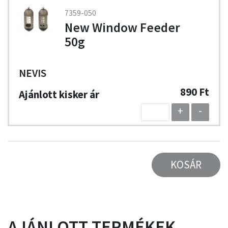
7359-050
New Window Feeder
50g
NEVIS
890 Ft
+
-
KOSÁR
AJÁNLOTT TERMÉKEK