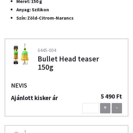
Méret: 150 g
Anyag: Szilikon
Szín: Zöld-Citrom-Narancs
6445-004
Bullet Head teaser
150g
NEVIS
5 490 Ft
+
-