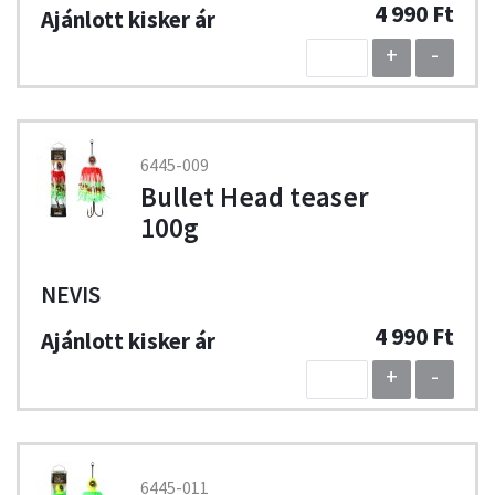
4 990 Ft
+
-
6445-009
Bullet Head teaser
100g
NEVIS
4 990 Ft
+
-
6445-011