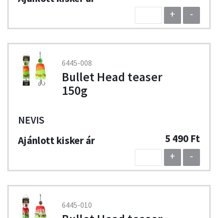
+
-
6445-008
Bullet Head teaser
150g
NEVIS
5 490 Ft
+
-
6445-010