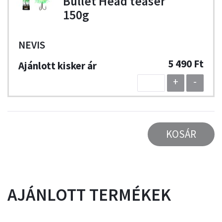
Bullet Head teaser
150g
NEVIS
5 490 Ft
+
-
KOSÁR
AJÁNLOTT TERMÉKEK