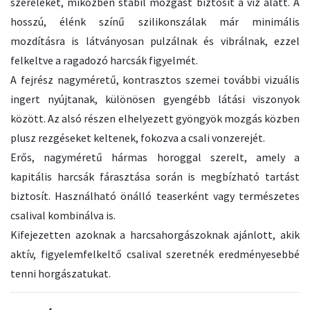
szereléket, miközben stabil mozgást biztosít a víz alatt. A
hosszú, élénk színű szilikonszálak már minimális
mozdításra is látványosan pulzálnak és vibrálnak, ezzel
felkeltve a ragadozó harcsák figyelmét.
A fejrész nagyméretű, kontrasztos szemei további vizuális
ingert nyújtanak, különösen gyengébb látási viszonyok
között. Az alsó részen elhelyezett gyöngyök mozgás közben
plusz rezgéseket keltenek, fokozva a csali vonzerejét.
Erős, nagyméretű hármas horoggal szerelt, amely a
kapitális harcsák fárasztása során is megbízható tartást
biztosít. Használható önálló teaserként vagy természetes
csalival kombinálva is.
Kifejezetten azoknak a harcsahorgászoknak ajánlott, akik
aktív, figyelemfelkeltő csalival szeretnék eredményesebbé
tenni horgászatukat.