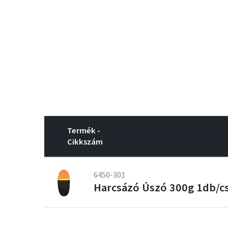
Termék -
Cikkszám
6450-301
Harcsázó Úszó 300g 1db/c