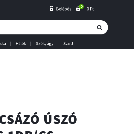
0
Belépés
0 Ft
ska
Hálók
Szék, ágy
Szett
CSÁZÓ ÚSZÓ