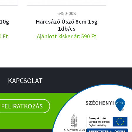
6450-008
 10g
Harcsázó Úszó 8cm 15g
1db/cs
0 Ft
Ajánlott kisker ár: 590 Ft
KAPCSOLAT
FELIRATKOZÁS