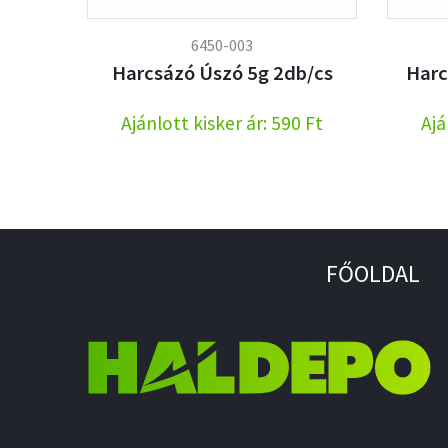
6450-003
Harcsázó Úszó 5g 2db/cs
Harc
Ajánlott kisker ár: 590 Ft
Ajá
FŐOLDAL