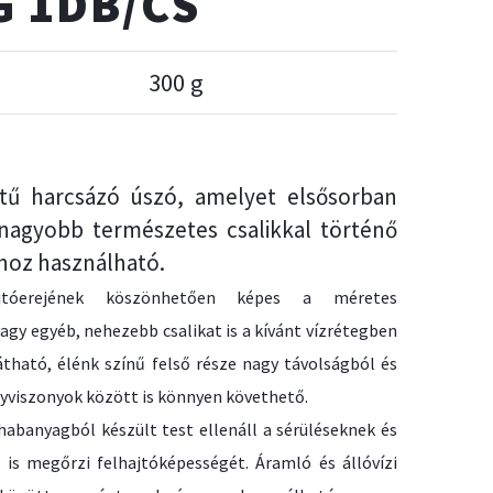
G 1DB/CS
300 g
ű harcsázó úszó, amelyet elsősorban
 nagyobb természetes csalikkal történő
hoz használható.
jtóerejének köszönhetően képes a méretes
vagy egyéb, nehezebb csalikat is a kívánt vízrétegben
látható, élénk színű felső része nagy távolságból és
yviszonyok között is könnyen követhető.
habanyagból készült test ellenáll a sérüléseknek és
 is megőrzi felhajtóképességét. Áramló és állóvízi