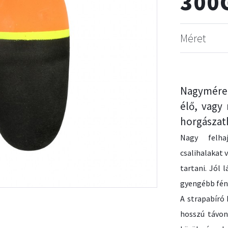
300
Méret
Nagyméret
élő, vagy
horgászat
Nagy felha
csalihalakat 
tartani. Jól 
gyengébb fén
A strapabíró 
hosszú távon