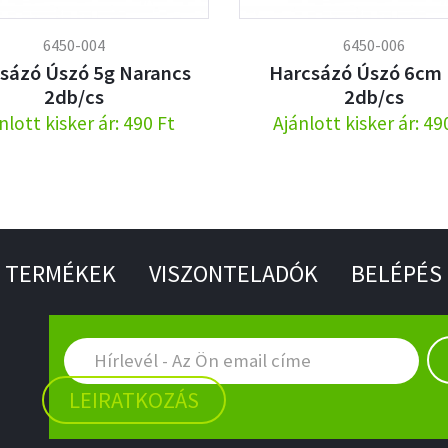
6450-004
6450-006
sázó Úszó 5g Narancs
Harcsázó Úszó 6cm
2db/cs
2db/cs
nlott kisker ár: 490 Ft
Ajánlott kisker ár: 49
TERMÉKEK
VISZONTELADÓK
BELÉPÉS
LEIRATKOZÁS