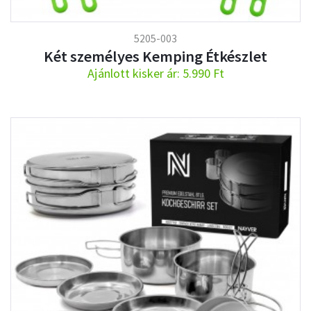
5205-003
Két személyes Kemping Étkészlet
Ajánlott kisker ár: 5.990 Ft