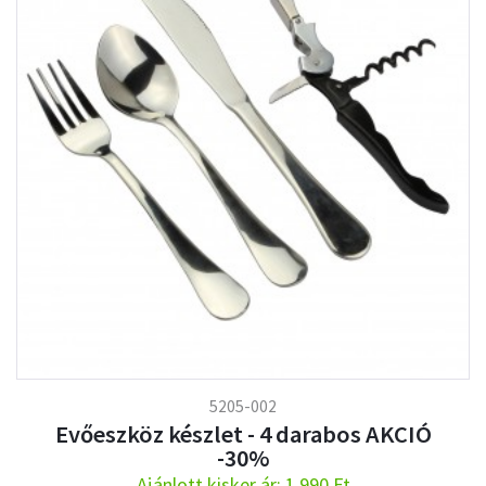
5205-002
Evőeszköz készlet - 4 darabos AKCIÓ
-30%
Ajánlott kisker ár: 1.990 Ft