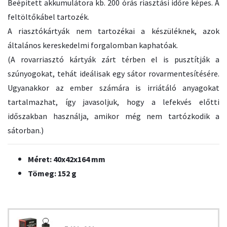
Beépített akkumulátora kb. 200 órás riasztási időre képes. A
feltöltőkábel tartozék.
A riasztókártyák nem tartozékai a készüléknek, azok
általános kereskedelmi forgalomban kaphatóak.
(A rovarriasztó kártyák zárt térben el is pusztítják a
szúnyogokat, tehát ideálisak egy sátor rovarmentesítésére.
Ugyanakkor az ember számára is irriátáló anyagokat
tartalmazhat, így javasoljuk, hogy a lefekvés előtti
időszakban használja, amikor még nem tartózkodik a
sátorban.)
Méret: 40x42x164 mm
Tömeg: 152 g