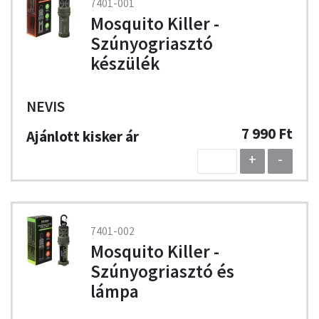
7401-001
Mosquito Killer -
Szúnyogriasztó
készülék
NEVIS
7 990 Ft
+
-
7401-002
Mosquito Killer -
Szúnyogriasztó és
lámpa