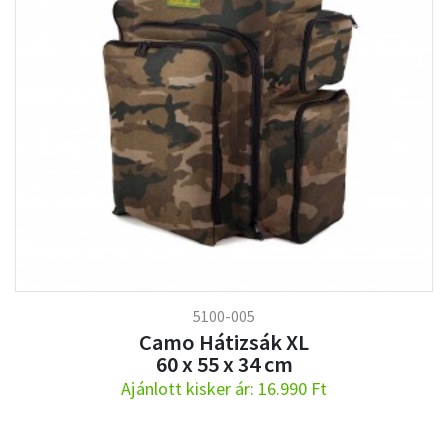
5100-005
Camo Hátizsák XL
60 x 55 x 34 cm
Ajánlott kisker ár: 16.990 Ft