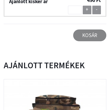
490 Ft
+
-
KOSÁR
AJÁNLOTT TERMÉKEK