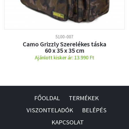
5100-007
Camo Grizzly Szerelékes táska
60 x 35 x 35 cm
Ajánlott kisker ár: 13.990 Ft
FŐOLDAL
TERMÉKEK
VISZONTELADÓK
BELÉPÉS
KAPCSOLAT