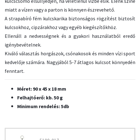
kulcscsomó elsüllyedjen, ha véletlenül vízbe esik. Élénk színe
miatt a vízen vagy a parton is könnyen észrevehető.
A strapabíró fém kulcskarika biztonságos rögzítést biztosít
kulcsokhoz, cipzárakhoz vagy egyéb kiegészítőkhöz.
Ellenáll a nedvességnek és a gyakori használatból eredő
igénybevételnek.
Kiváló választás horgászok, csónakosok és minden vízi sport
kedvelője számára. Nagyjából 5-7 átlagos kulcsot könnyedén
fenntart.
Méret: 90 x 45 x 18 mm
Felhajtóerő: kb. 50 g
Minimum rendelés: 5db