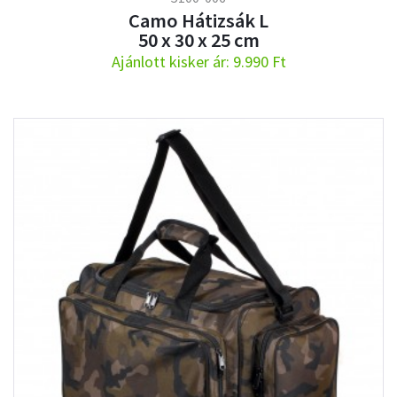
Camo Hátizsák L
50 x 30 x 25 cm
Ajánlott kisker ár: 9.990 Ft