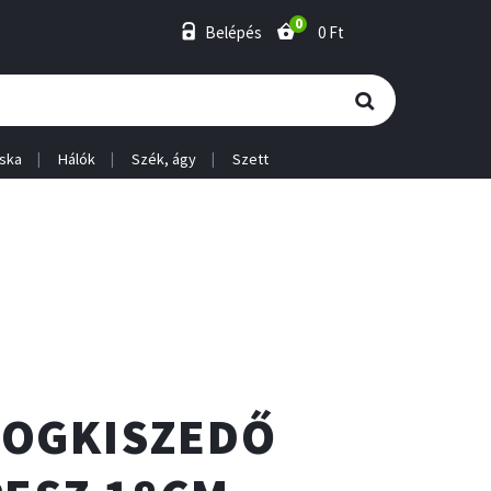
0
Belépés
0 Ft
ska
Hálók
Szék, ágy
Szett
OGKISZEDŐ