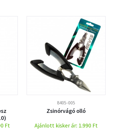
8405-005
esz
Zsinórvágó olló
10)
90 Ft
Ajánlott kisker ár: 1.990 Ft