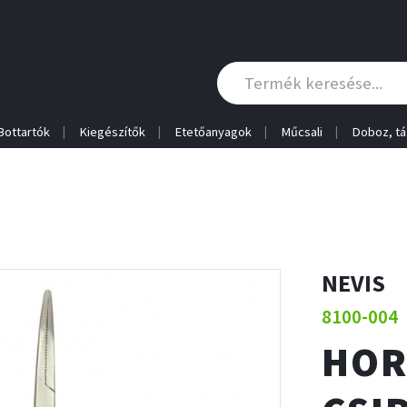
Bottartók
Kiegészítők
Etetőanyagok
Műcsali
Doboz, tá
NEVIS
8100-004
HOR