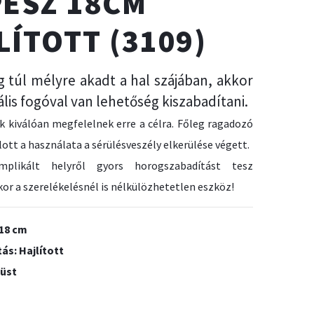
PESZ 18CM
LÍTOTT (3109)
 túl mélyre akadt a hal szájában, akkor
ális fogóval van lehetőség kiszabadítani.
k kiválóan megfelelnek erre a célra. Főleg ragadozó
lott a használata a sérülésveszély elkerülése végett.
plikált helyről gyors horogszabadítást tesz
kor a szerelékelésnél is nélkülözhetetlen eszköz!
 18 cm
tás: Hajlított
züst