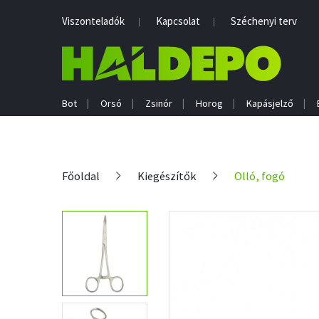
Viszonteladók
Kapcsolat
Széchenyi terv
Bot
Orsó
Zsinór
Horog
Kapásjelző
Főoldal
Kiegészítők
Olló, fogó