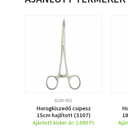
8100-002
Horogkiszedő csipesz
Ho
15cm hajlított (3107)
18
Ajánlott kisker ár: 1.690 Ft
Aján