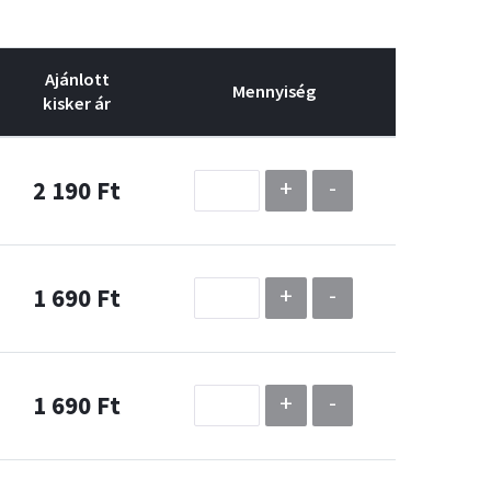
Ajánlott
Mennyiség
kisker ár
+
-
2 190 Ft
+
-
1 690 Ft
+
-
1 690 Ft