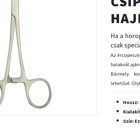
CSI
HAJ
Ha a horog
csak speci
Az ércsipesze
halaknál aján
Bármely kom
lehetővé. Oly
Hossz:
Kialakí
Szín: E