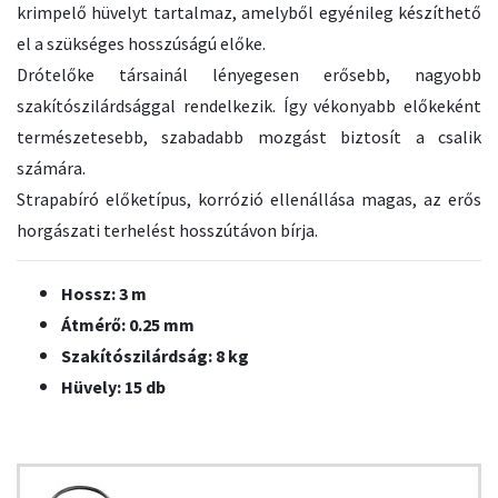
krimpelő hüvelyt tartalmaz, amelyből egyénileg készíthető
el a szükséges hosszúságú előke.
Drótelőke társainál lényegesen erősebb, nagyobb
szakítószilárdsággal rendelkezik. Így vékonyabb előkeként
természetesebb, szabadabb mozgást biztosít a csalik
számára.
Strapabíró előketípus, korrózió ellenállása magas, az erős
horgászati terhelést hosszútávon bírja.
Hossz: 3 m
Átmérő: 0.25 mm
Szakítószilárdság: 8 kg
Hüvely: 15 db