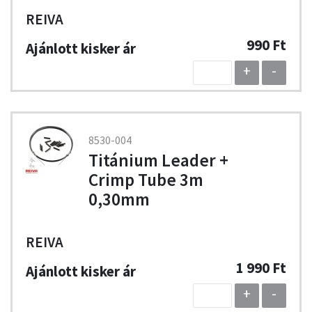
REIVA
990 Ft
+
-
8530-004
Titánium Leader +
Crimp Tube 3m
0,30mm
REIVA
1 990 Ft
+
-