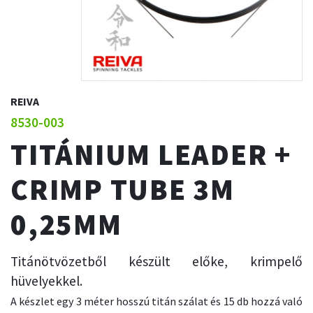
REIVA
8530-003
TITÁNIUM LEADER +
CRIMP TUBE 3M
0,25MM
Titánötvözetből készült előke, krimpelő
hüvelyekkel.
A készlet egy 3 méter hosszú titán szálat és 15 db hozzá való