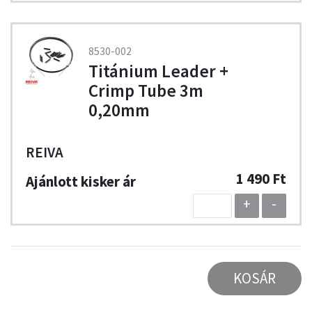
8530-002
Titánium Leader +
Crimp Tube 3m
0,20mm
REIVA
1 490 Ft
+
-
KOSÁR