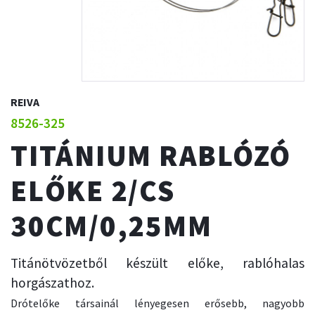
REIVA
8526-325
TITÁNIUM RABLÓZÓ
ELŐKE 2/CS
30CM/0,25MM
Titánötvözetből készült előke, rablóhalas
horgászathoz.
Drótelőke társainál lényegesen erősebb, nagyobb