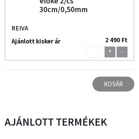
előke 2/cs
30cm/0,50mm
REIVA
2 490 Ft
+
-
KOSÁR
AJÁNLOTT TERMÉKEK