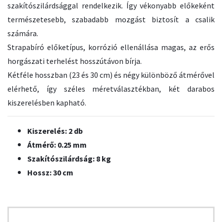
szakítószilárdsággal rendelkezik. Így vékonyabb előkeként
természetesebb, szabadabb mozgást biztosít a csalik
számára.
Strapabíró előketípus, korrózió ellenállása magas, az erős
horgászati terhelést hosszútávon bírja.
Kétféle hosszban (23 és 30 cm) és négy különböző átmérővel
elérhető, így széles méretválasztékban, két darabos
kiszerelésben kapható.
Kiszerelés: 2 db
Átmérő: 0.25 mm
Szakítószilárdság: 8 kg
Hossz: 30 cm