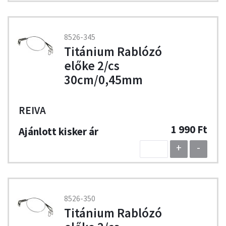
8526-345
Titánium Rablózó
előke 2/cs
30cm/0,45mm
REIVA
1 990 Ft
+
-
8526-350
Titánium Rablózó