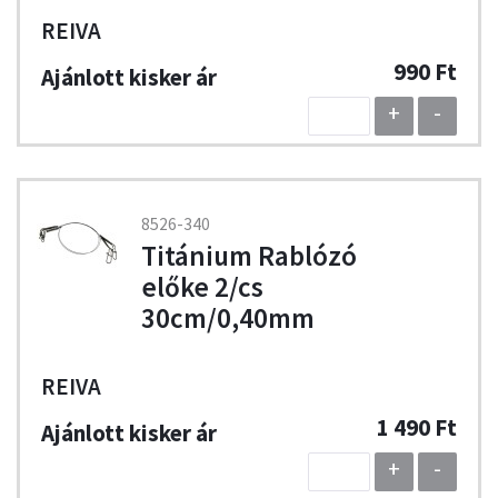
REIVA
990 Ft
+
-
8526-340
Titánium Rablózó
előke 2/cs
30cm/0,40mm
REIVA
1 490 Ft
+
-