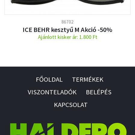
86702
ICE BEHR kesztyű M Akció -50%
Ajánlott kisker ár: 1.800 Ft
FŐOLDAL
TERMÉKEK
VISZONTELADÓK
BELÉPÉS
KAPCSOLAT