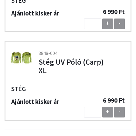
STÉG
6 990 Ft
+
-
8848-004
Stég UV Póló (Carp)
XL
STÉG
6 990 Ft
+
-