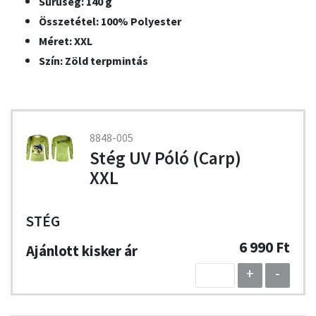
Sűrűség: 140 g
Összetétel: 100% Polyester
Méret: XXL
Szín: Zöld terpmintás
8848-005
Stég UV Póló (Carp)
XXL
STÉG
6 990 Ft
+
-