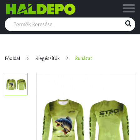
Főoldal
Kiegészítők
Ruházat