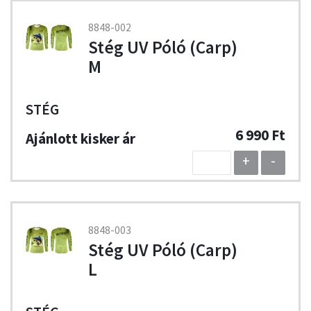
8848-002
Stég UV Póló (Carp)
M
STÉG
6 990 Ft
+
-
8848-003
Stég UV Póló (Carp)
L