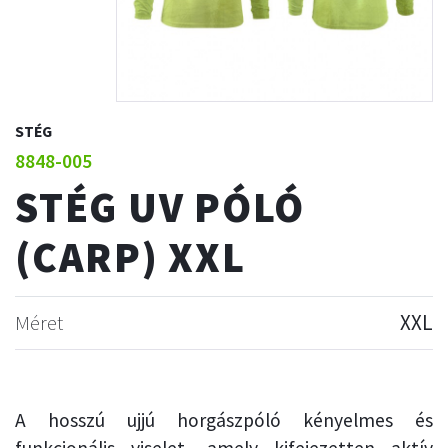
STÉG
8848-005
STÉG UV PÓLÓ
(CARP) XXL
Méret
XXL
A hosszú ujjú horgászpóló kényelmes és
funkcionális viselet, amely kifejezetten aktív