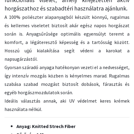
horgászathoz és szabadtéri használatra ajánlunk.
A 100% poliészter alapanyagból készült könnyű, rugalmas
és kellemes viseletet biztosít akár egész napos horgászat
során is. Anyagsűrűsége optimális egyensúlyt teremt a
komfort, a légáteresztő képesség és a tartósság között.
Hosszú ujjú kialakítása segít védeni a karokat a
napsugárzástól.
Gyorsan száradó anyaga hatékonyan vezeti el a nedvességet,
így intenzív mozgás közben is kényelmes marad. Rugalmas
szabása szabad mozgást biztosít dobások, fárasztás és
egyéb horgászmozdulatok során.
Ideális választás annak, aki UV védelmet keres krémek
használata nélkül.
Anyag: Knitted Strech Fiber