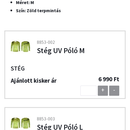
Méret: M
Szín: Zöld terpmintás
8853-002
Stég UV Póló M
STÉG
6 990 Ft
+
-
8853-003
Stég UV Póló L