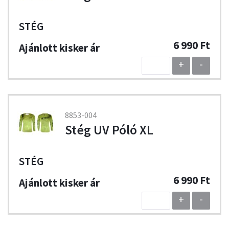
STÉG
6 990 Ft
+
-
8853-004
Stég UV Póló XL
STÉG
6 990 Ft
+
-