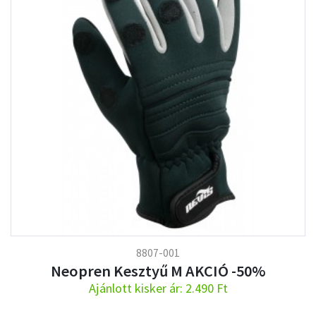
8807-001
Neopren Kesztyű M AKCIÓ -50%
Ajánlott kisker ár: 2.490 Ft