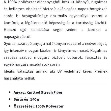
A 100% poliészter alapanyagból készült könnyű, rugalmas
és kellemes viseletet biztosít akár egész napos horgászat
során is. Anyagsűrűsége optimális egyensúlyt teremt a
komfort, a légáteresztő képesség és a tartósság között.
Hosszú ujjú kialakítása segít védeni a karokat a
napsugárzástól.
Gyorsan száradó anyaga hatékonyan vezeti el a nedvességet,
így intenzív mozgás közben is kényelmes marad. Rugalmas
szabása szabad mozgást biztosít dobások, fárasztás és
egyéb horgászmozdulatok során.
Ideális választás annak, aki UV védelmet keres krémek
használata nélkül.
Anyag: Knitted Strech Fiber
Sűrűség: 140 g
Összetétel: 100% Polyester